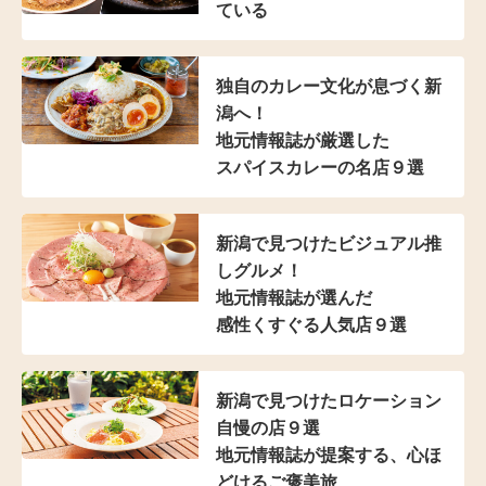
ている
独自のカレー文化が
息づく新
潟へ！
地元情報誌が厳選した
スパイスカレーの名店９選
新潟で見つけた
ビジュアル推
しグルメ！
地元情報誌が選んだ
感性くすぐる人気店９選
新潟で見つけた
ロケーション
自慢の店９選
地元情報誌が提案する、
心ほ
どけるご褒美旅