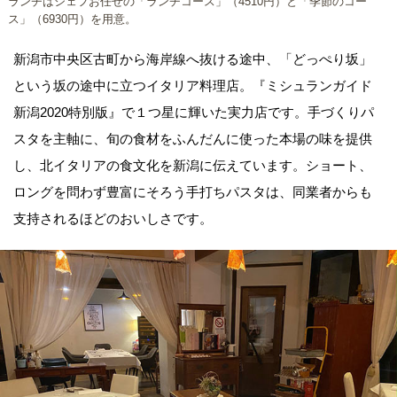
ランチはシェフお任せの「ランチコース」（4510円）と「季節のコー
ス」（6930円）を用意。
新潟市中央区古町から海岸線へ抜ける途中、「どっぺり坂」
という坂の途中に立つイタリア料理店。『ミシュランガイド
新潟2020特別版』で１つ星に輝いた実力店です。手づくりパ
スタを主軸に、旬の食材をふんだんに使った本場の味を提供
し、北イタリアの食文化を新潟に伝えています。ショート、
ロングを問わず豊富にそろう手打ちパスタは、同業者からも
支持されるほどのおいしさです。