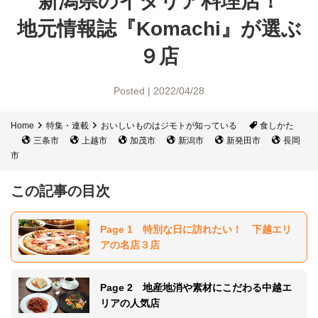
新潟県のイタリア料理店！
地元情報誌『Komachi』
が選ぶ
９店
Posted | 2022/04/28
Home
特集・連載
おいしいものはジモトが知っている
食しかた
三条市
上越市
加茂市
新潟市
新発田市
長岡
市
この記事の目次
Page 1 特別な日に訪れたい！ 下越エリ
アの名店３店
Page 2 地産地消や素材にこだわる中越エ
リアの人気店