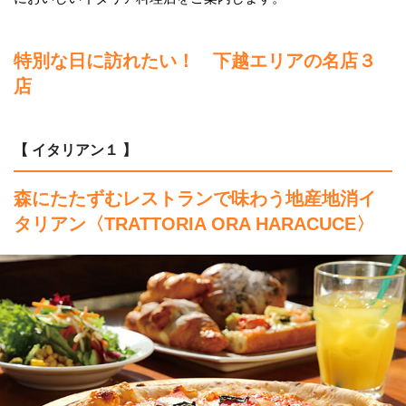
特別な日に訪れたい！ 下越エリアの名店３
店
【 イタリアン１ 】
森にたたずむレストランで味わう地産地消イ
タリアン
〈TRATTORIA ORA HARACUCE〉