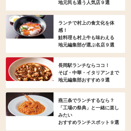
地元民も通う人気店９選
ランチで村上の食文化を体
感！
鮭料理も村上牛も味わえる
地元編集部が選ぶ名店９選
長岡駅ランチならココ！
そば・中華・イタリアンまで
地元編集部おすすめ９選
燕三条でランチするなら？
「工場の祭典」と
一緒に楽し
みたい
おすすめランチスポット９選