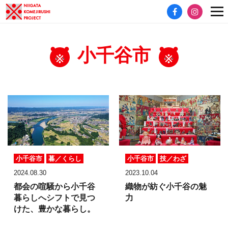
小千谷市
小千谷市
暮／くらし
小千谷市
技／わざ
2024.08.30
2023.10.04
都会の喧騒から小千谷
織物が紡ぐ小千谷の魅
暮らしへシフトで見つ
力
けた、豊かな暮らし。