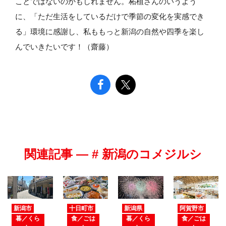
ことではないのかもしれません。柘植さんのいうよう
に、「ただ生活をしているだけで季節の変化を実感でき
る」環境に感謝し、私ももっと新潟の自然や四季を楽し
んでいきたいです！（齋藤）
関連記事 — # 新潟のコメジルシ
新潟市
十日町市
新潟県
阿賀野市
暮／くら
食／ごは
暮／くら
食／ごは