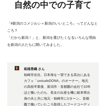
自然の中での子育て
「#新潟のコメジルシ＝新潟のいいところ」ってどんなと
ころ？
「だから新潟！」と、新潟を選びたくなるいろんな理由
を新潟の人たちに聞いてみました。
柘植香織 さん
柏崎市在住。日本海を一望できる高台にある
カフェ「umicafeDONA」のオーナー。地元
の高校卒業後、新潟市・首都圏の会社で10年
ほど働いたのち、長女の出産を機に岐阜県出
身の夫と共に地元・柏崎市にUターン。首都
圏で働いていたころ取得したフードコーディ