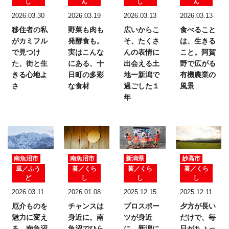
し
ん
し
ん
2026.03.30
2026.03.19
2026.03.13
2026.03.13
移住者の私
野菜も肉も
広いからこ
食べること
がカミフル
発酵食も。
そ、たくさ
は、生きる
で見つけ
実はこんな
んの表情に
こと。
阿賀
た、
街と生
にある、十
出会える土
野で広がる
きる心地よ
日町の多彩
地ー新潟で
有機農業の
さ
な食材
過ごした１
風景
年
南魚沼市
南魚沼市
新潟県
妙高市
風／ふう
暮／くら
暮／くら
暮／くら
ど
し
し
し
2026.03.11
2026.01.08
2025.12.15
2025.12.11
厄介ものを
チャンスは
プロスポー
夕方が長い
魅力に変え
身近に。
南
ツが身近
だけで、
毎
る。
南魚沼
魚沼でひら
に。
新潟に
日がちょっ