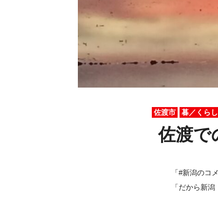
佐渡市
暮／くらし
佐渡で
「#新潟のコ
「だから新潟