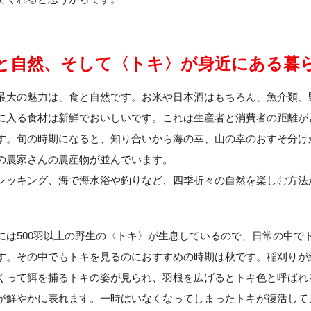
と自然、そして〈トキ〉が身近にある暮
最大の魅力は、食と自然です。お米や日本酒はもちろん、魚介類、
に入る食材は新鮮でおいしいです。これは生産者と消費者の距離が
す。旬の時期になると、知り合いから海の幸、山の幸のおすそ分け
の農家さんの農産物が並んでいます。
レッキング、海で海水浴や釣りなど、四季折々の自然を楽しむ方法
。
には500羽以上の野生の〈トキ〉が生息しているので、日常の中で
す。その中でもトキを見るのにおすすめの時期は秋です。稲刈りが
くって餌を捕るトキの姿が見られ、羽根を広げるとトキ色と呼ばれ
が鮮やかに表れます。一時はいなくなってしまったトキが復活して