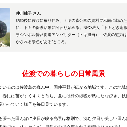
仲川純子 さん
結婚後に佐渡に移り住み、トキの森公園の資料展示館に勤め
に、トキの保護活動に関わり始める。NPO法人「トキどき応
県シンボル普及促進アンバサダー（トキ担当）。佐渡の魅力は
かされる景色がある”ところ。
佐渡での暮らしの日常風景
でいるのは佐渡島の真ん中、国仲平野が広がる地域です。この地域
。春には苗がすくすくと育ち、夏には緑の絨毯が風にたなびき、秋
変わっていく様子を毎日見ています。
を張った田んぼに夕日が映る光景は格別で、沈む夕日が美しい田ん
光地ではありませんが、日常の中で心癒される瞬間のひとつです。