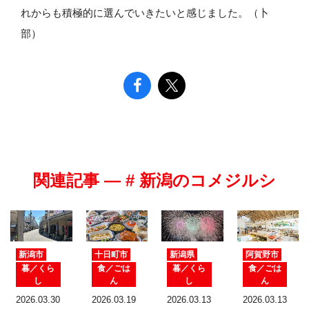
れからも積極的に選んでいきたいと感じました。（卜
部）
関連記事 — # 新潟のコメジルシ
新潟市
十日町市
新潟県
阿賀野市
暮／くら
食／ごは
暮／くら
食／ごは
し
ん
し
ん
2026.03.30
2026.03.19
2026.03.13
2026.03.13