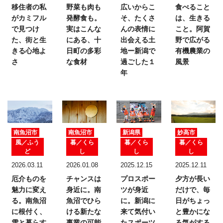
移住者の私
野菜も肉も
広いからこ
食べること
がカミフル
発酵食も。
そ、たくさ
は、生きる
で見つけ
実はこんな
んの表情に
こと。
阿賀
た、
街と生
にある、十
出会える土
野で広がる
きる心地よ
日町の多彩
地ー新潟で
有機農業の
さ
な食材
過ごした１
風景
年
南魚沼市
南魚沼市
新潟県
妙高市
風／ふう
暮／くら
暮／くら
暮／くら
ど
し
し
し
2026.03.11
2026.01.08
2025.12.15
2025.12.11
厄介ものを
チャンスは
プロスポー
夕方が長い
魅力に変え
身近に。
南
ツが身近
だけで、
毎
る。
南魚沼
魚沼でひら
に。
新潟に
日がちょっ
に根付く、
ける新たな
来て気付い
と豊かにな
雪と暮らす
事業の可能
たスポーツ
る気がする