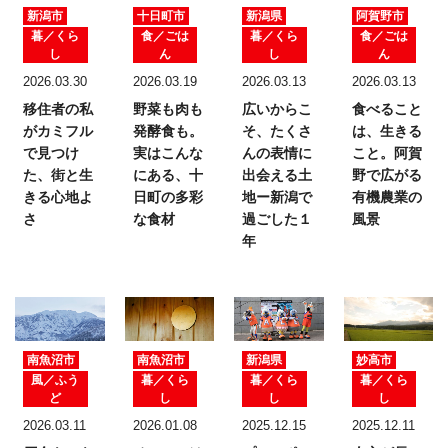
新潟市
十日町市
新潟県
阿賀野市
暮／くら
食／ごは
暮／くら
食／ごは
し
ん
し
ん
2026.03.30
2026.03.19
2026.03.13
2026.03.13
移住者の私
野菜も肉も
広いからこ
食べること
がカミフル
発酵食も。
そ、たくさ
は、生きる
で見つけ
実はこんな
んの表情に
こと。
阿賀
た、
街と生
にある、十
出会える土
野で広がる
きる心地よ
日町の多彩
地ー新潟で
有機農業の
さ
な食材
過ごした１
風景
年
南魚沼市
南魚沼市
新潟県
妙高市
風／ふう
暮／くら
暮／くら
暮／くら
ど
し
し
し
2026.03.11
2026.01.08
2025.12.15
2025.12.11