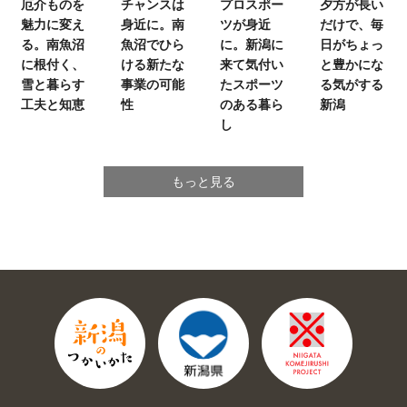
厄介ものを
チャンスは
プロスポー
夕方が長い
魅力に変え
身近に。
南
ツが身近
だけで、
毎
る。
南魚沼
魚沼でひら
に。
新潟に
日がちょっ
に根付く、
ける新たな
来て気付い
と豊かにな
雪と暮らす
事業の可能
たスポーツ
る気がする
工夫と知恵
性
のある暮ら
新潟
し
もっと見る