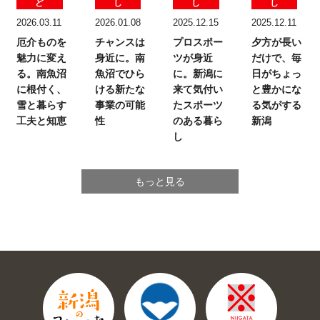
ど
し
し
し
2026.03.11
2026.01.08
2025.12.15
2025.12.11
厄介ものを
チャンスは
プロスポー
夕方が長い
魅力に変え
身近に。
南
ツが身近
だけで、
毎
る。
南魚沼
魚沼でひら
に。
新潟に
日がちょっ
に根付く、
ける新たな
来て気付い
と豊かにな
雪と暮らす
事業の可能
たスポーツ
る気がする
工夫と知恵
性
のある暮ら
新潟
し
もっと見る