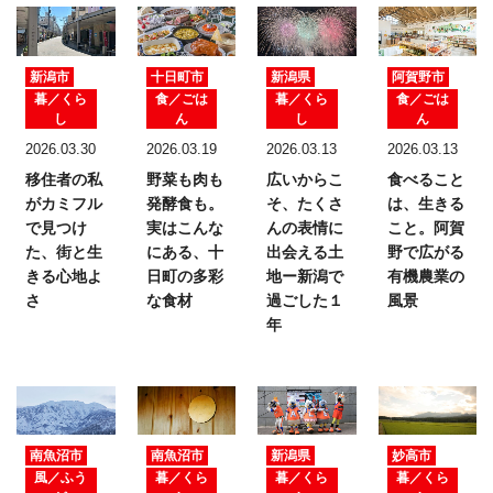
新潟市
十日町市
新潟県
阿賀野市
暮／くら
食／ごは
暮／くら
食／ごは
し
ん
し
ん
2026.03.30
2026.03.19
2026.03.13
2026.03.13
移住者の私
野菜も肉も
広いからこ
食べること
がカミフル
発酵食も。
そ、たくさ
は、生きる
で見つけ
実はこんな
んの表情に
こと。
阿賀
た、
街と生
にある、十
出会える土
野で広がる
きる心地よ
日町の多彩
地ー新潟で
有機農業の
さ
な食材
過ごした１
風景
年
南魚沼市
南魚沼市
新潟県
妙高市
風／ふう
暮／くら
暮／くら
暮／くら