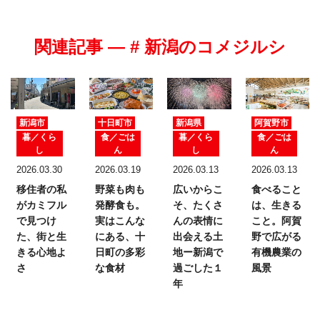
関連記事 — # 新潟のコメジルシ
新潟市
十日町市
新潟県
阿賀野市
暮／くら
食／ごは
暮／くら
食／ごは
し
ん
し
ん
2026.03.30
2026.03.19
2026.03.13
2026.03.13
移住者の私
野菜も肉も
広いからこ
食べること
がカミフル
発酵食も。
そ、たくさ
は、生きる
で見つけ
実はこんな
んの表情に
こと。
阿賀
た、
街と生
にある、十
出会える土
野で広がる
きる心地よ
日町の多彩
地ー新潟で
有機農業の
さ
な食材
過ごした１
風景
年