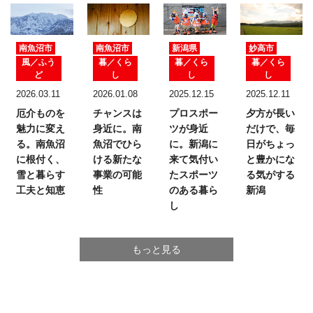
南魚沼市
南魚沼市
新潟県
妙高市
風／ふう
暮／くら
暮／くら
暮／くら
ど
し
し
し
2026.03.11
2026.01.08
2025.12.15
2025.12.11
厄介ものを
チャンスは
プロスポー
夕方が長い
魅力に変え
身近に。
南
ツが身近
だけで、
毎
る。
南魚沼
魚沼でひら
に。
新潟に
日がちょっ
に根付く、
ける新たな
来て気付い
と豊かにな
雪と暮らす
事業の可能
たスポーツ
る気がする
工夫と知恵
性
のある暮ら
新潟
し
もっと見る