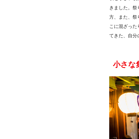
きました。祭
方、また、祭
こに混ざった
てきた、自分
小さな