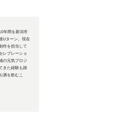
10年間を新潟市
後Uターン。現在
制作を担当して
セレブレーショ
域の元気プロジ
てきた経験も踏
お酒を飲むこ