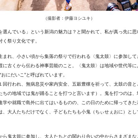
（撮影者：伊藤ヨシユキ）
を選んでいる」という新潟の魅力は？と聞かれて、私が真っ先に思
付く祭り文化です。
生まれ、小さい頃から集落の祭りで行われる〈鬼太鼓〉に参加して
渡に古くから伝わる神事芸能のこと。〈鬼太鼓〉は地域や世代等に
“おにだいこ”と呼ばれています。
１回行われ、無病息災や家内安全、五穀豊穣を祈って、太鼓の音と
たちの地域では鬼が踊ることを打つと言います）。鬼を打つのは、
進学や就職で島外に出てはいるものの、この日のために帰ってきた
は、大人たちだけでなく、子どもたちも小鬼（ちぃせぇおに）とし
から鬼太鼓に参加し、大人たちとの関わり合いの中からさまざまな