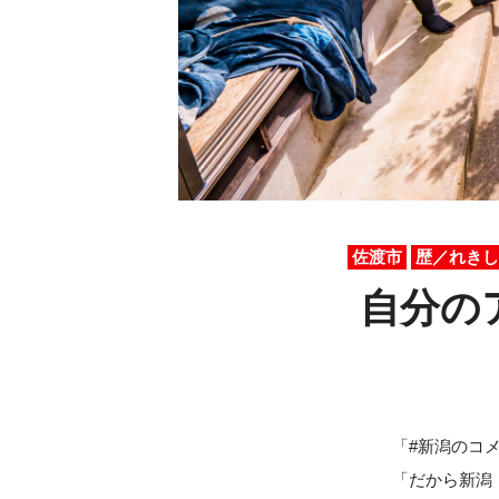
佐渡市
歴／れきし
自分の
「#新潟のコ
「だから新潟