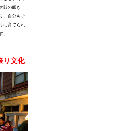
太鼓の叩き
り、自分もそ
りに育てられ
す。
祭り文化