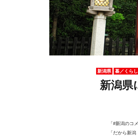
新潟県
暮／くらし
新潟県
「#新潟のコ
「だから新潟