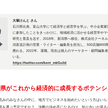
大塚けんと さん
石川県出身。富山大学にて経済学と経営学を学ぶ。中小企業家
に参加したことをきっかけに、地域経済に活かせる経営学やマ
研究と普及を志す。2018年、新潟県へ移住。株式会社クーネ
潟直送計画の営業・ライター・編集長を担当し、500店舗800
携わる。2022年、退職。現在は個人のマーケター・顧問編集
いる。
https://twitter.com/kent_mkGuild
潟県がこれから経済的に成長するポテンシ
読みのみなさんの中に、地方でビジネスを始めたいという方はいら
県を選ぶ予定ですか？ 決断の決め手になるのは、知り合いが居る