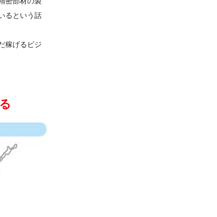
精密部材の製
いるという話
だ稼げるビジ
る