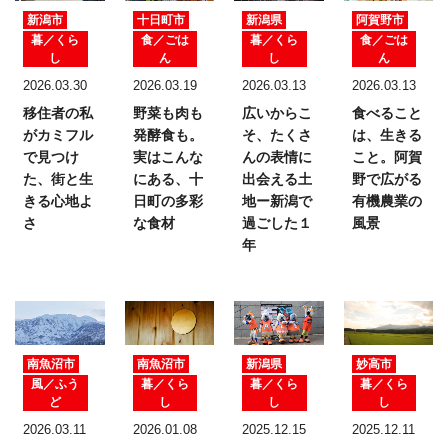
新潟市
十日町市
新潟県
阿賀野市
暮／くら
食／ごは
暮／くら
食／ごは
し
ん
し
ん
2026.03.30
2026.03.19
2026.03.13
2026.03.13
移住者の私
野菜も肉も
広いからこ
食べること
がカミフル
発酵食も。
そ、たくさ
は、生きる
で見つけ
実はこんな
んの表情に
こと。
阿賀
た、
街と生
にある、十
出会える土
野で広がる
きる心地よ
日町の多彩
地ー新潟で
有機農業の
さ
な食材
過ごした１
風景
年
南魚沼市
南魚沼市
新潟県
妙高市
風／ふう
暮／くら
暮／くら
暮／くら
ど
し
し
し
2026.03.11
2026.01.08
2025.12.15
2025.12.11