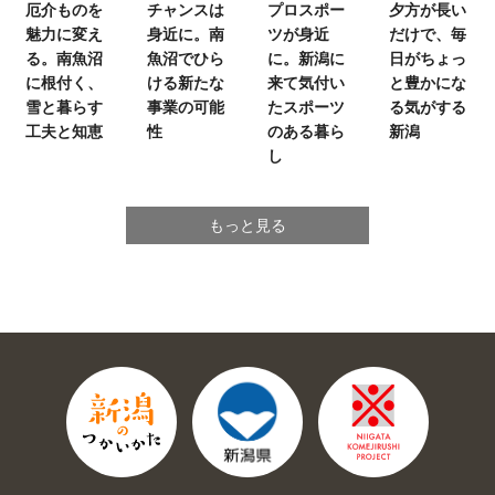
厄介ものを
チャンスは
プロスポー
夕方が長い
魅力に変え
身近に。
南
ツが身近
だけで、
毎
る。
南魚沼
魚沼でひら
に。
新潟に
日がちょっ
に根付く、
ける新たな
来て気付い
と豊かにな
雪と暮らす
事業の可能
たスポーツ
る気がする
工夫と知恵
性
のある暮ら
新潟
し
もっと見る