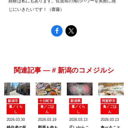
経験は私にもあります。佐渡島の海のパワーを実際に感
じにいきたいです！（齋藤）
関連記事 — # 新潟のコメジルシ
新潟市
十日町市
新潟県
阿賀野市
暮／くら
食／ごは
暮／くら
食／ごは
し
ん
し
ん
2026.03.30
2026.03.19
2026.03.13
2026.03.13
移住者の私
野菜も肉も
広いからこ
食べること