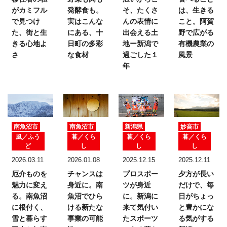
がカミフル
発酵食も。
そ、たくさ
は、生きる
で見つけ
実はこんな
んの表情に
こと。
阿賀
た、
街と生
にある、十
出会える土
野で広がる
きる心地よ
日町の多彩
地ー新潟で
有機農業の
さ
な食材
過ごした１
風景
年
南魚沼市
南魚沼市
新潟県
妙高市
風／ふう
暮／くら
暮／くら
暮／くら
ど
し
し
し
2026.03.11
2026.01.08
2025.12.15
2025.12.11
厄介ものを
チャンスは
プロスポー
夕方が長い
魅力に変え
身近に。
南
ツが身近
だけで、
毎
る。
南魚沼
魚沼でひら
に。
新潟に
日がちょっ
に根付く、
ける新たな
来て気付い
と豊かにな
雪と暮らす
事業の可能
たスポーツ
る気がする