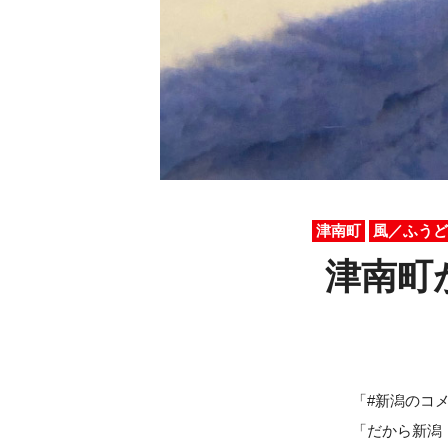
津南町
風／ふうど
津南町
「#新潟のコ
「だから新潟