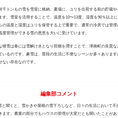
何千トンもの雪を雪室に格納。夏場に、ユリを出荷する前の貯蔵や
ます。雪室を活用することで、温度を10〜13度、湿度を90％以上
らの温度と湿度はユリを保管する上で重要で、通常の冷房では管理
温度管理ができる雪の恩恵を大いに受けています。
な積雪は春には雪解け水となり田畑を潤すことで、津南町の良質な
ているのです。豪雪は、普段の生活に不便なシーンが多々あります
せない存在なのです。
編集部コメント
雪と聞くと、雪かきや屋根の雪下ろしなど、日々の生活において不
きます。農業の部分でもハウスの管理が大変だとも聞いたことがあ