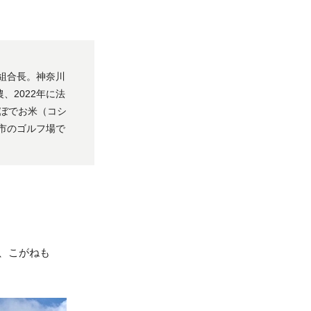
組合長。神奈川
、2022年に法
んぼでお米（コシ
市のゴルフ場で
」
、こがねも