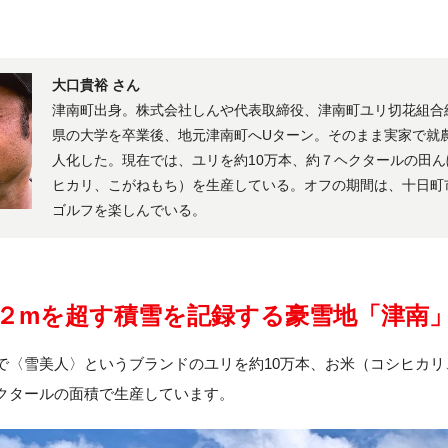
大口貴裕 さん
津南町出身。株式会社しんや代表取締役、津南町ユリ切花組合
県の大学を卒業後、地元津南町へUターン。そのまま実家で就農
人化した。現在では、ユリを約10万本、約７ヘクタールの田
ヒカリ、こがねもち）を生産している。オフの期間は、十日町
ゴルフを楽しんでいる。
２mを超す積雪を記録する豪雪地「津南
で〈雪美人〉というブランドのユリを約10万本、お米（コシヒカリ
クタールの面積で生産しています。