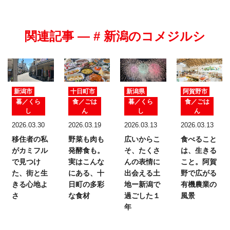
関連記事 — # 新潟のコメジルシ
新潟市
十日町市
新潟県
阿賀野市
暮／くら
食／ごは
暮／くら
食／ごは
し
ん
し
ん
2026.03.30
2026.03.19
2026.03.13
2026.03.13
移住者の私
野菜も肉も
広いからこ
食べること
がカミフル
発酵食も。
そ、たくさ
は、生きる
で見つけ
実はこんな
んの表情に
こと。
阿賀
た、
街と生
にある、十
出会える土
野で広がる
きる心地よ
日町の多彩
地ー新潟で
有機農業の
さ
な食材
過ごした１
風景
年