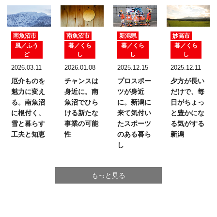
南魚沼市
南魚沼市
新潟県
妙高市
風／ふう
暮／くら
暮／くら
暮／くら
ど
し
し
し
2026.03.11
2026.01.08
2025.12.15
2025.12.11
厄介ものを
チャンスは
プロスポー
夕方が長い
魅力に変え
身近に。
南
ツが身近
だけで、
毎
る。
南魚沼
魚沼でひら
に。
新潟に
日がちょっ
に根付く、
ける新たな
来て気付い
と豊かにな
雪と暮らす
事業の可能
たスポーツ
る気がする
工夫と知恵
性
のある暮ら
新潟
し
もっと見る