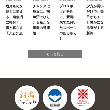
厄介ものを
チャンスは
プロスポー
夕方が長い
魅力に変え
身近に。
南
ツが身近
だけで、
毎
る。
南魚沼
魚沼でひら
に。
新潟に
日がちょっ
に根付く、
ける新たな
来て気付い
と豊かにな
雪と暮らす
事業の可能
たスポーツ
る気がする
工夫と知恵
性
のある暮ら
新潟
し
もっと見る