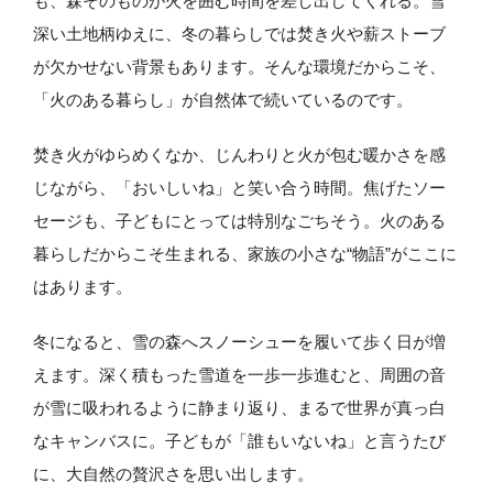
も、森そのものが火を囲む時間を差し出してくれる。雪
深い土地柄ゆえに、冬の暮らしでは焚き火や薪ストーブ
が欠かせない背景もあります。そんな環境だからこそ、
「火のある暮らし」が自然体で続いているのです。
焚き火がゆらめくなか、じんわりと火が包む暖かさを感
じながら、「おいしいね」と笑い合う時間。焦げたソー
セージも、子どもにとっては特別なごちそう。火のある
暮らしだからこそ生まれる、家族の小さな“物語”がここに
はあります。
冬になると、雪の森へスノーシューを履いて歩く日が増
えます。深く積もった雪道を一歩一歩進むと、周囲の音
が雪に吸われるように静まり返り、まるで世界が真っ白
なキャンバスに。子どもが「誰もいないね」と言うたび
に、大自然の贅沢さを思い出します。