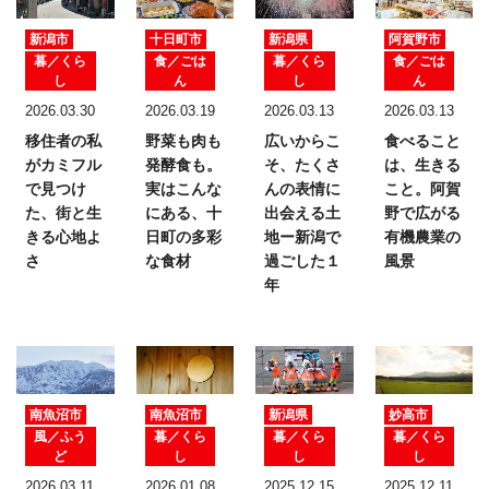
新潟市
十日町市
新潟県
阿賀野市
暮／くら
食／ごは
暮／くら
食／ごは
し
ん
し
ん
2026.03.30
2026.03.19
2026.03.13
2026.03.13
移住者の私
野菜も肉も
広いからこ
食べること
がカミフル
発酵食も。
そ、たくさ
は、生きる
で見つけ
実はこんな
んの表情に
こと。
阿賀
た、
街と生
にある、十
出会える土
野で広がる
きる心地よ
日町の多彩
地ー新潟で
有機農業の
さ
な食材
過ごした１
風景
年
南魚沼市
南魚沼市
新潟県
妙高市
風／ふう
暮／くら
暮／くら
暮／くら
ど
し
し
し
2026.03.11
2026.01.08
2025.12.15
2025.12.11