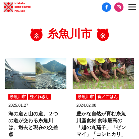
糸魚川市
糸魚川市
歴／れきし
糸魚川市
食／ごはん
2025.01.27
2024.02.08
海の道と山の道。２つ
豊かな自然が育む糸魚
の道が交わる糸魚川
川産食材
食味最高の
は、過去と現在の交差
「越の丸茄子」「ゼン
点
マイ」「コシヒカリ」