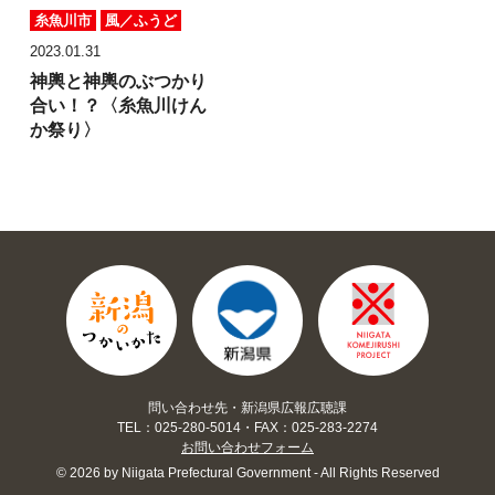
糸魚川市
風／ふうど
2023.01.31
神輿と神輿のぶつかり
合い！？
〈糸魚川けん
か祭り〉
問い合わせ先・新潟県広報広聴課
TEL：025-280-5014・FAX：025-283-2274
お問い合わせフォーム
© 2026 by Niigata Prefectural Government - All Rights Reserved