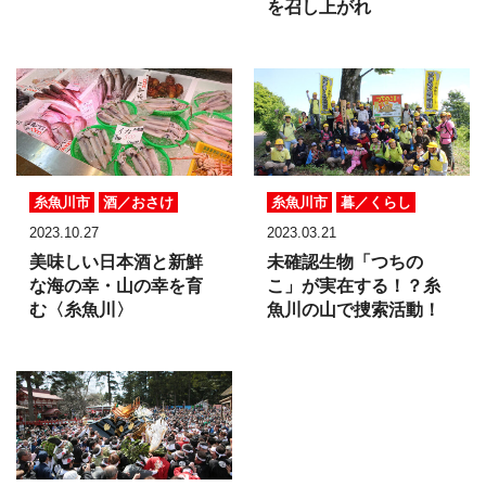
を召し上がれ
糸魚川市
酒／おさけ
糸魚川市
暮／くらし
2023.10.27
2023.03.21
美味しい日本酒と新鮮
未確認生物「つちの
な海の幸・山の幸を育
こ」が実在する！？
糸
む〈糸魚川〉
魚川の山で捜索活動！