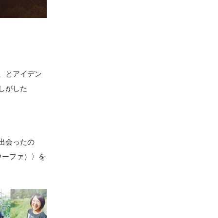
、とアイデン
しがした
出会ったの
：ウーファ）〉を