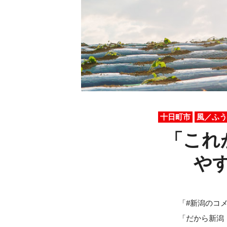
十日町市
風／ふう
「これ
や
「#新潟のコ
「だから新潟