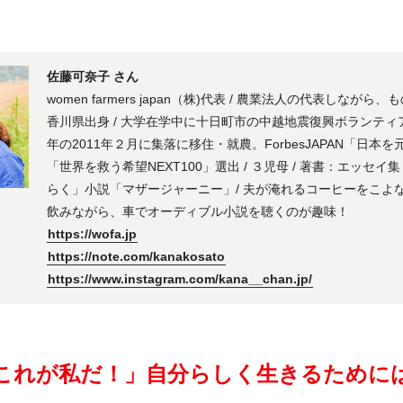
佐藤可奈子 さん
women farmers japan（株)代表 / 農業法人の代表しながら
香川県出身 / 大学在学中に十日町市の中越地震復興ボランティ
年の2011年２月に集落に移住・就農。ForbesJAPAN「日本を
「世界を救う希望NEXT100」選出 / ３児母 / 著書：エッセ
らく」小説「マザージャーニー」/ 夫が淹れるコーヒーをこよ
飲みながら、車でオーディブル小説を聴くのが趣味！
https://wofa.jp
https://note.com/kanakosato
https://www.instagram.com/kana__chan.jp/
これが私だ！」自分らしく生きるために