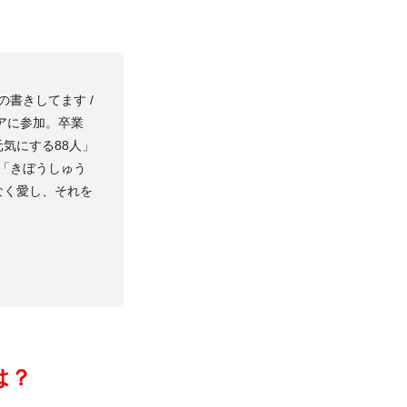
、もの書きしてます /
アに参加。卒業
元気にする88人」
イ集「きぼうしゅう
なく愛し、それを
は？