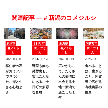
関連記事 — # 新潟のコメジルシ
新潟市
十日町市
新潟県
阿賀野市
暮／くら
食／ごは
暮／くら
食／ごは
し
ん
し
ん
2026.03.30
2026.03.19
2026.03.13
2026.03.13
移住者の私
野菜も肉も
広いからこ
食べること
がカミフル
発酵食も。
そ、たくさ
は、生きる
で見つけ
実はこんな
んの表情に
こと。
阿賀
た、
街と生
にある、十
出会える土
野で広がる
きる心地よ
日町の多彩
地ー新潟で
有機農業の
さ
な食材
過ごした１
風景
年