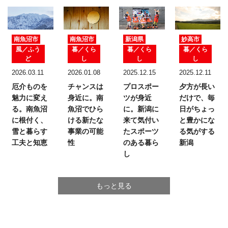
南魚沼市
南魚沼市
新潟県
妙高市
風／ふう
暮／くら
暮／くら
暮／くら
ど
し
し
し
2026.03.11
2026.01.08
2025.12.15
2025.12.11
厄介ものを
チャンスは
プロスポー
夕方が長い
魅力に変え
身近に。
南
ツが身近
だけで、
毎
る。
南魚沼
魚沼でひら
に。
新潟に
日がちょっ
に根付く、
ける新たな
来て気付い
と豊かにな
雪と暮らす
事業の可能
たスポーツ
る気がする
工夫と知恵
性
のある暮ら
新潟
し
もっと見る