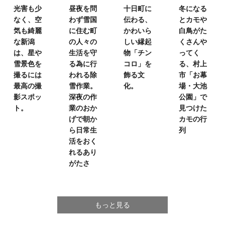
光害も少
昼夜を問
十日町に
冬になる
なく、
空
わず雪国
伝わる、
とカモや
気も綺麗
に住む町
かわいら
白鳥が
た
な新潟
の
人々の
しい
縁起
くさんや
は、
星や
生活を
守
物「チン
ってく
雪景色を
る為に行
コロ」を
る、
村上
撮るには
われる除
飾る文
市「お幕
最高の撮
雪作業。
化。
場・大池
影スポッ
深夜の作
公園」で
ト。
業のおか
見つけた
げで
朝か
カモの行
ら日常生
列
活を
おく
れるあり
がたさ
もっと見る