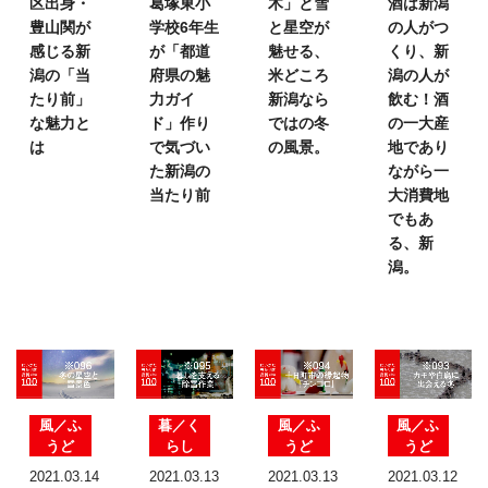
区出身・
葛塚東小
木」と雪
酒は
新潟
豊山関が
学校6年生
と星空が
の人がつ
感じる新
が
「都道
魅せる、
くり、
新
潟の
「当
府県の魅
米どころ
潟の人が
たり前」
力ガイ
新潟なら
飲む！
酒
な魅力と
ド」
作り
ではの
冬
の一大産
は
で気づい
の風景。
地であり
た
新潟の
ながら
一
当たり前
大消費地
でもあ
る、新
潟。
風／ふ
暮／く
風／ふ
風／ふ
うど
らし
うど
うど
2021.03.14
2021.03.13
2021.03.13
2021.03.12