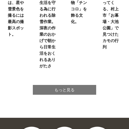
は、
星や
生活を
守
物「チン
ってく
雪景色を
る為に行
コロ」を
る、
村上
撮るには
われる除
飾る文
市「お幕
最高の撮
雪作業。
化。
場・大池
影スポッ
深夜の作
公園」で
ト。
業のおか
見つけた
げで
朝か
カモの行
ら日常生
列
活を
おく
れるあり
がたさ
もっと見る