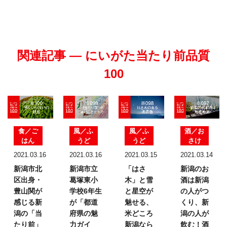
関連記事 — にいがた当たり前品質
100
食／ご
風／ふ
風／ふ
酒／お
はん
うど
うど
さけ
2021.03.16
2021.03.16
2021.03.15
2021.03.14
新潟市北
新潟市立
「はさ
新潟のお
区出身・
葛塚東小
木」と雪
酒は
新潟
豊山関が
学校6年生
と星空が
の人がつ
感じる新
が
「都道
魅せる、
くり、
新
潟の
「当
府県の魅
米どころ
潟の人が
たり前」
力ガイ
新潟なら
飲む！
酒