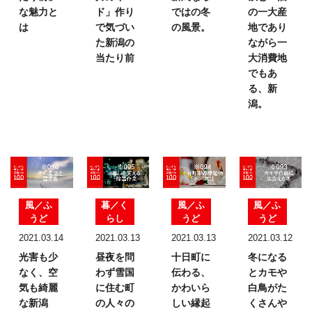
な魅力と
ド」
作り
ではの
冬
の一大産
は
で気づい
の風景。
地であり
た
新潟の
ながら
一
当たり前
大消費地
でもあ
る、新
潟。
風／ふ
暮／く
風／ふ
風／ふ
うど
らし
うど
うど
2021.03.14
2021.03.13
2021.03.13
2021.03.12
光害も少
昼夜を問
十日町に
冬になる
なく、
空
わず雪国
伝わる、
とカモや
気も綺麗
に住む町
かわいら
白鳥が
た
な新潟
の
人々の
しい
縁起
くさんや