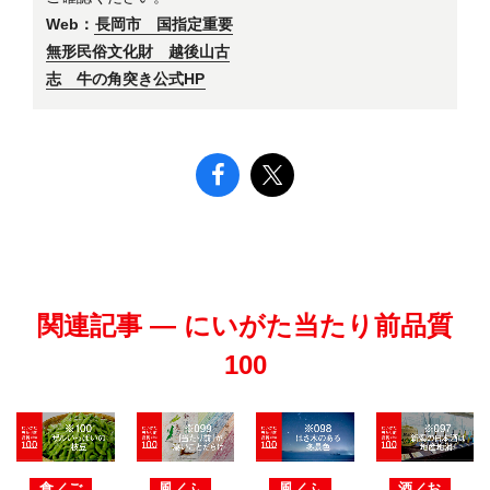
Web：
長岡市 国指定重要
無形民俗文化財 越後山古
志 牛の角突き公式HP
関連記事 — にいがた当たり前品質
100
食／ご
風／ふ
風／ふ
酒／お