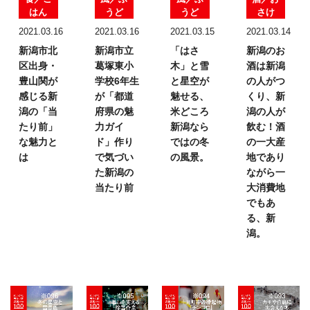
はん
うど
うど
さけ
2021.03.16
2021.03.16
2021.03.15
2021.03.14
新潟市北
新潟市立
「はさ
新潟のお
区出身・
葛塚東小
木」と雪
酒は
新潟
豊山関が
学校6年生
と星空が
の人がつ
感じる新
が
「都道
魅せる、
くり、
新
潟の
「当
府県の魅
米どころ
潟の人が
たり前」
力ガイ
新潟なら
飲む！
酒
な魅力と
ド」
作り
ではの
冬
の一大産
は
で気づい
の風景。
地であり
た
新潟の
ながら
一
当たり前
大消費地
でもあ
る、新
潟。