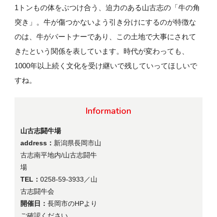
1トンもの体をぶつけ合う、迫力のある山古志の「牛の角
突き」。牛が傷つかないよう引き分けにするのが特徴な
のは、牛がパートナーであり、この土地で大事にされて
きたという関係を表しています。時代が変わっても、
1000年以上続く文化を受け継いで残していってほしいで
すね。
Information
山古志闘牛場
address：
新潟県長岡市山
古志南平地内/山古志闘牛
場
TEL：
0258-59-3933／山
古志闘牛会
開催日：
長岡市のHPより
ご確認ください。