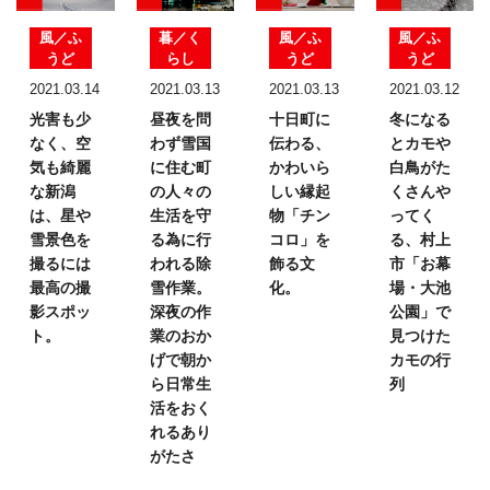
風／ふ
暮／く
風／ふ
風／ふ
うど
らし
うど
うど
2021.03.14
2021.03.13
2021.03.13
2021.03.12
光害も少
昼夜を問
十日町に
冬になる
なく、
空
わず雪国
伝わる、
とカモや
気も綺麗
に住む町
かわいら
白鳥が
た
な新潟
の
人々の
しい
縁起
くさんや
は、
星や
生活を
守
物「チン
ってく
雪景色を
る為に行
コロ」を
る、
村上
撮るには
われる除
飾る文
市「お幕
最高の撮
雪作業。
化。
場・大池
影スポッ
深夜の作
公園」で
ト。
業のおか
見つけた
げで
朝か
カモの行
ら日常生
列
活を
おく
れるあり
がたさ