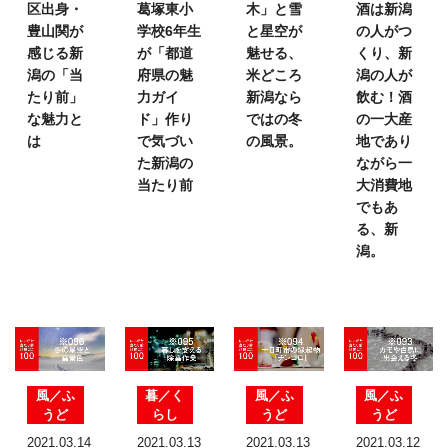
区出身・
葛塚東小
木」と雪
酒は
新潟
豊山関が
学校6年生
と星空が
の人がつ
感じる新
が
「都道
魅せる、
くり、
新
潟の
「当
府県の魅
米どころ
潟の人が
たり前」
力ガイ
新潟なら
飲む！
酒
な魅力と
ド」
作り
ではの
冬
の一大産
は
で気づい
の風景。
地であり
た
新潟の
ながら
一
当たり前
大消費地
でもあ
る、新
潟。
風／ふ
暮／く
風／ふ
風／ふ
うど
らし
うど
うど
2021.03.14
2021.03.13
2021.03.13
2021.03.12