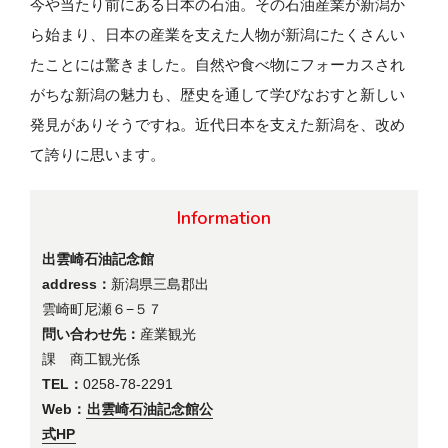
今や当たり前にある日本の石油。その石油産業が新潟か
ら始まり、日本の産業を支えた人物が新潟にたくさんい
たことには驚きました。自然や食べ物にフォーカスされ
がちな新潟の魅力も、歴史を通して学びなおすと新しい
発見がありそうですね。近代日本を支えた新潟を、改め
て誇りに思います。
Information
出雲崎石油記念館
address：
新潟県三島郡出
雲崎町尼瀬６−５７
問い合わせ先：
産業観光
課 商工観光係
TEL：
0258-78-2291
Web：
出雲崎石油記念館公
式HP