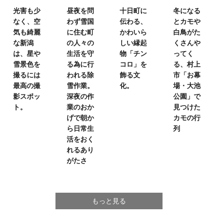
光害も少
昼夜を問
十日町に
冬になる
なく、
空
わず雪国
伝わる、
とカモや
気も綺麗
に住む町
かわいら
白鳥が
た
な新潟
の
人々の
しい
縁起
くさんや
は、
星や
生活を
守
物「チン
ってく
雪景色を
る為に行
コロ」を
る、
村上
撮るには
われる除
飾る文
市「お幕
最高の撮
雪作業。
化。
場・大池
影スポッ
深夜の作
公園」で
ト。
業のおか
見つけた
げで
朝か
カモの行
ら日常生
列
活を
おく
れるあり
がたさ
もっと見る