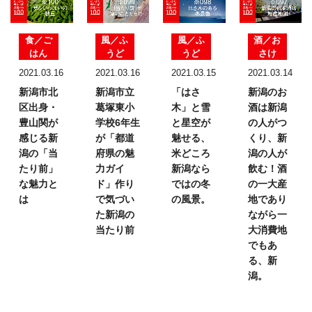
食／ご
風／ふ
風／ふ
酒／お
はん
うど
うど
さけ
2021.03.16
2021.03.16
2021.03.15
2021.03.14
新潟市北
新潟市立
「はさ
新潟のお
区出身・
葛塚東小
木」と雪
酒は
新潟
豊山関が
学校6年生
と星空が
の人がつ
感じる新
が
「都道
魅せる、
くり、
新
潟の
「当
府県の魅
米どころ
潟の人が
たり前」
力ガイ
新潟なら
飲む！
酒
な魅力と
ド」
作り
ではの
冬
の一大産
は
で気づい
の風景。
地であり
た
新潟の
ながら
一
当たり前
大消費地
でもあ
る、新
潟。