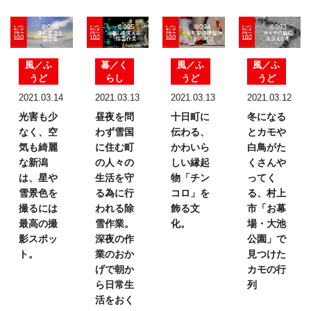
風／ふ
暮／く
風／ふ
風／ふ
うど
らし
うど
うど
2021.03.14
2021.03.13
2021.03.13
2021.03.12
光害も少
昼夜を問
十日町に
冬になる
なく、
空
わず雪国
伝わる、
とカモや
気も綺麗
に住む町
かわいら
白鳥が
た
な新潟
の
人々の
しい
縁起
くさんや
は、
星や
生活を
守
物「チン
ってく
雪景色を
る為に行
コロ」を
る、
村上
撮るには
われる除
飾る文
市「お幕
最高の撮
雪作業。
化。
場・大池
影スポッ
深夜の作
公園」で
ト。
業のおか
見つけた
げで
朝か
カモの行
ら日常生
列
活を
おく