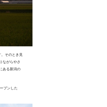
す。そのとき見
りながらやさ
にある新潟の
オープンした