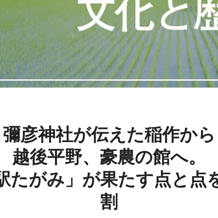
彌彦神社が伝えた稲作から
越後平野、豪農の館へ。
駅たがみ」が果たす点と
点
割