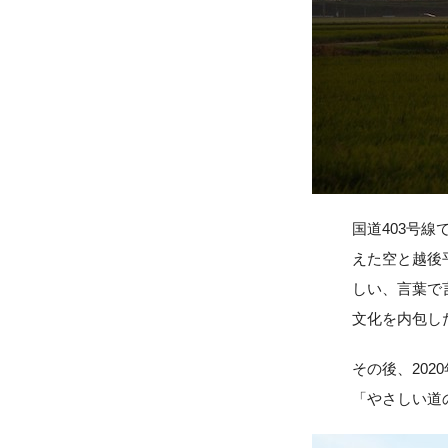
国道403号
えた空と越後
しい、言葉で
文化を内包し
その後、20
「やさしい道