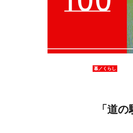
暮／くらし
「道の