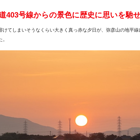
道403号線からの景色に
歴史に思いを馳
溶けてしまいそうなくらい大きく真っ赤な夕日が、弥彦山の地平線
た。