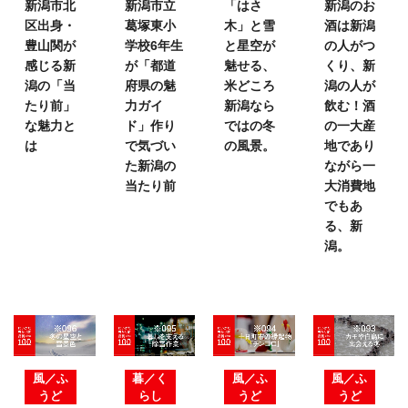
新潟市北
新潟市立
「はさ
新潟のお
区出身・
葛塚東小
木」と雪
酒は
新潟
豊山関が
学校6年生
と星空が
の人がつ
感じる新
が
「都道
魅せる、
くり、
新
潟の
「当
府県の魅
米どころ
潟の人が
たり前」
力ガイ
新潟なら
飲む！
酒
な魅力と
ド」
作り
ではの
冬
の一大産
は
で気づい
の風景。
地であり
た
新潟の
ながら
一
当たり前
大消費地
でもあ
る、新
潟。
風／ふ
暮／く
風／ふ
風／ふ
うど
らし
うど
うど