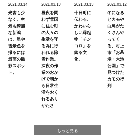
2021.03.14
2021.03.13
2021.03.13
2021.03.12
光害も少
昼夜を問
十日町に
冬になる
なく、
空
わず雪国
伝わる、
とカモや
気も綺麗
に住む町
かわいら
白鳥が
た
な新潟
の
人々の
しい
縁起
くさんや
は、
星や
生活を
守
物「チン
ってく
雪景色を
る為に行
コロ」を
る、
村上
撮るには
われる除
飾る文
市「お幕
最高の撮
雪作業。
化。
場・大池
影スポッ
深夜の作
公園」で
ト。
業のおか
見つけた
げで
朝か
カモの行
ら日常生
列
活を
おく
れるあり
がたさ
もっと見る