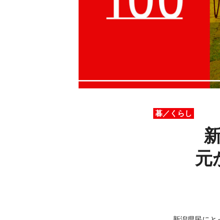
暮／くらし
元
新潟県民にと