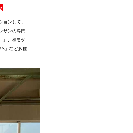
園
ションして、
ッサンの専門
rks-」、和モダ
RKS」など多種