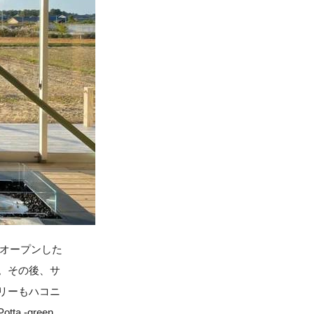
をオープンした
。その後、サ
リーもハコニ
-green