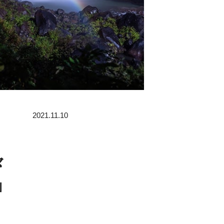
2021.11.10
々
」
！