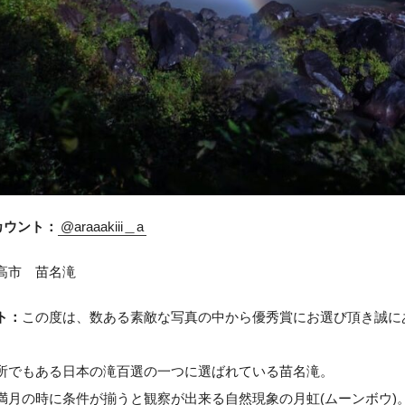
アカウント：
@araaakiii＿a
高市 苗名滝
ト：
この度は、数ある素敵な写真の中から優秀賞にお選び頂き誠に
所でもある日本の滝百選の一つに選ばれている苗名滝。
満月の時に条件が揃うと観察が出来る自然現象の月虹(ムーンボウ)