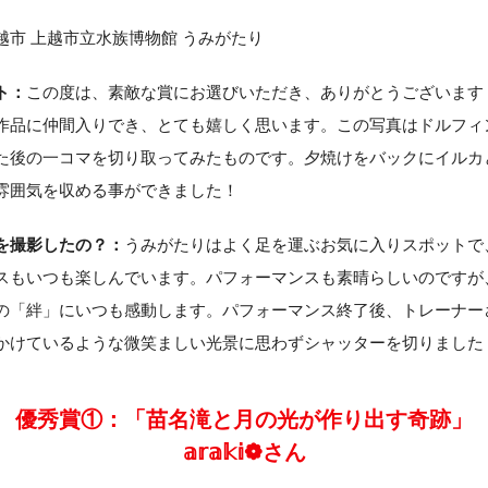
越市 上越市立水族博物館 うみがたり
ト：
この度は、素敵な賞にお選びいただき、ありがとうございます
作品に仲間入りでき、とても嬉しく思います。この写真はドルフィ
た後の一コマを切り取ってみたものです。夕焼けをバックにイルカ
雰囲気を収める事ができました！
を撮影したの？：
うみがたりはよく足を運ぶお気に入りスポットで
スもいつも楽しんでいます。パフォーマンスも素晴らしいのですが
の「絆」にいつも感動します。パフォーマンス終了後、トレーナー
かけているような微笑ましい光景に思わずシャッターを切りました
優秀賞①：「苗名滝と月の光が作り出す奇跡」
𝕒𝕣𝕒𝕜𝕚❁さん