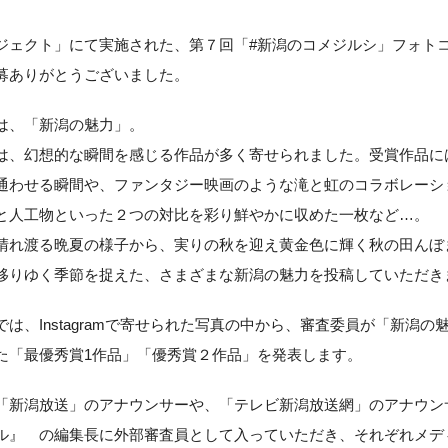
ジェクト」にて実施された、第７回「#新潟のコメジルシ」フォト
募ありがとうございました。
は、「新潟の魅力」。
は、幻想的な瞬間を感じる作品が多く寄せられました。受賞作品に
通わせる瞬間や、ファンタジー映画のような滝と虹のコラボレーシ
と人工物といった２つの対比を彩り鮮やかに収めた一枚など…。
晴れ渡る晩夏の様子から、実りの秋を迎え黄金色に輝く秋の田んぼ
移りゆく季節を捉えた、さまざまな新潟の魅力を投稿していただき
は、Instagramで寄せられた写真の中から、審査委員が「新潟の
た「最優秀賞1作品」「優秀賞２作品」を発表します。
「新潟放送」のアナウンサーや、「テレビ新潟放送網」のアナウン
ル』 の編集長に外部審査員として入っていただき、それぞれメデ