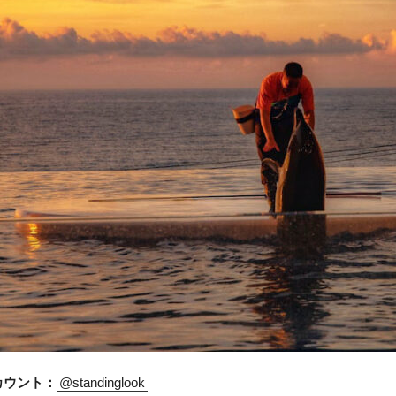
アカウント：
@standinglook