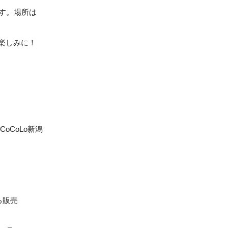
す。場所は
楽しみに！
oCoLo新潟
る販売