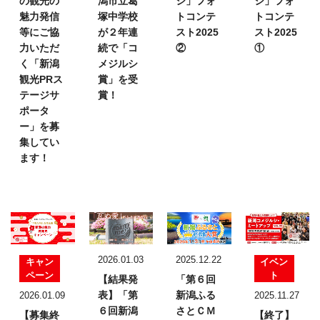
の観光の
潟市立葛
シ」フォ
シ」フォ
魅力発信
塚中学校
トコンテ
トコンテ
等にご協
が２年連
スト2025
スト2025
力いただ
続で「コ
②
①
く「新潟
メジルシ
観光PRス
賞」を受
テージサ
賞！
ポータ
ー」を募
集してい
ます！
2026.01.03
2025.12.22
キャン
イベン
ペーン
ト
【結果発
「第６回
表】
「第
新潟ふる
2026.01.09
2025.11.27
６回新潟
さとＣＭ
【募集終
【終了】