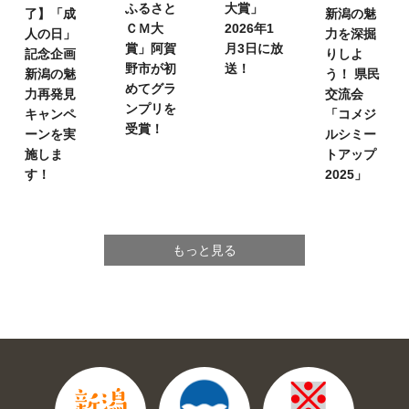
ふるさと
大賞」
了】「成
新潟の魅
ＣＭ大
2026年1
人の日」
力を深掘
賞」
阿賀
月3日に放
記念企画
りしよ
野市が初
送！
新潟の魅
う！
県民
めてグラ
力再発見
交流会
ンプリを
キャンペ
「コメジ
受賞！
ーンを実
ルシミー
施しま
トアップ
す！
2025」
もっと見る