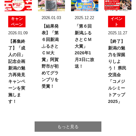
2026.01.03
2025.12.22
キャン
イベン
ペーン
ト
【結果発
「第６回
表】
「第
新潟ふる
2026.01.09
2025.11.27
６回新潟
さとＣＭ
【募集終
【終了】
ふるさと
大賞」
了】「成
新潟の魅
ＣＭ大
2026年1
人の日」
力を深掘
賞」
阿賀
月3日に放
記念企画
りしよ
野市が初
送！
新潟の魅
う！
県民
めてグラ
力再発見
交流会
ンプリを
キャンペ
「コメジ
受賞！
ーンを実
ルシミー
施しま
トアップ
す！
2025」
もっと見る