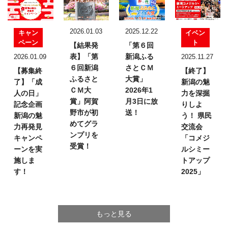
2026.01.03
2025.12.22
キャン
イベン
ペーン
ト
【結果発
「第６回
表】
「第
新潟ふる
2026.01.09
2025.11.27
６回新潟
さとＣＭ
【募集終
【終了】
ふるさと
大賞」
了】「成
新潟の魅
ＣＭ大
2026年1
人の日」
力を深掘
賞」
阿賀
月3日に放
記念企画
りしよ
野市が初
送！
新潟の魅
う！
県民
めてグラ
力再発見
交流会
ンプリを
キャンペ
「コメジ
受賞！
ーンを実
ルシミー
施しま
トアップ
す！
2025」
もっと見る