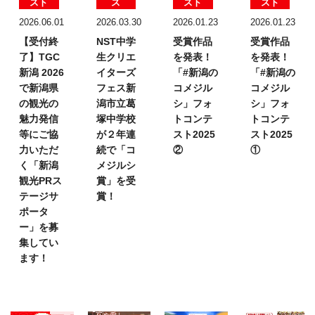
スト
ス
スト
スト
2026.06.01
2026.03.30
2026.01.23
2026.01.23
【受付終
NST中学
受賞作品
受賞作品
了】TGC
生クリエ
を発表！
を発表！
新潟 2026
イターズ
「#新潟の
「#新潟の
で新潟県
フェス
新
コメジル
コメジル
の観光の
潟市立葛
シ」フォ
シ」フォ
魅力発信
塚中学校
トコンテ
トコンテ
等にご協
が２年連
スト2025
スト2025
力いただ
続で「コ
②
①
く「新潟
メジルシ
観光PRス
賞」を受
テージサ
賞！
ポータ
ー」を募
集してい
ます！