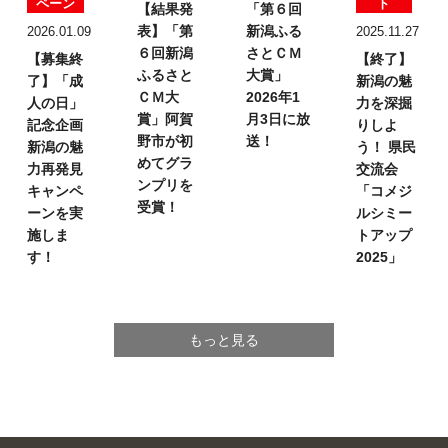
ペーン
ト
【結果発
「第６回
表】
「第
新潟ふる
2026.01.09
2025.11.27
６回新潟
さとＣＭ
【募集終
【終了】
ふるさと
大賞」
了】「成
新潟の魅
ＣＭ大
2026年1
人の日」
力を深掘
賞」
阿賀
月3日に放
記念企画
りしよ
野市が初
送！
新潟の魅
う！
県民
めてグラ
力再発見
交流会
ンプリを
キャンペ
「コメジ
受賞！
ーンを実
ルシミー
施しま
トアップ
す！
2025」
もっと見る