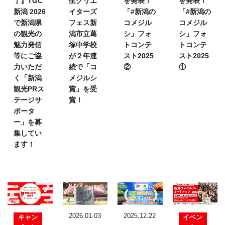
了】TGC
生クリエ
を発表！
を発表！
新潟 2026
イターズ
「#新潟の
「#新潟の
で新潟県
フェス
新
コメジル
コメジル
の観光の
潟市立葛
シ」フォ
シ」フォ
魅力発信
塚中学校
トコンテ
トコンテ
等にご協
が２年連
スト2025
スト2025
力いただ
続で「コ
②
①
く「新潟
メジルシ
観光PRス
賞」を受
テージサ
賞！
ポータ
ー」を募
集してい
ます！
2026.01.03
2025.12.22
キャン
イベン