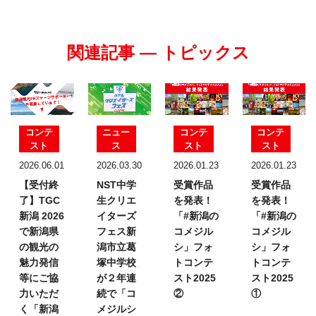
関連記事 — トピックス
コンテ
ニュー
コンテ
コンテ
スト
ス
スト
スト
2026.06.01
2026.03.30
2026.01.23
2026.01.23
【受付終
NST中学
受賞作品
受賞作品
了】TGC
生クリエ
を発表！
を発表！
新潟 2026
イターズ
「#新潟の
「#新潟の
で新潟県
フェス
新
コメジル
コメジル
の観光の
潟市立葛
シ」フォ
シ」フォ
魅力発信
塚中学校
トコンテ
トコンテ
等にご協
が２年連
スト2025
スト2025
力いただ
続で「コ
②
①
く「新潟
メジルシ