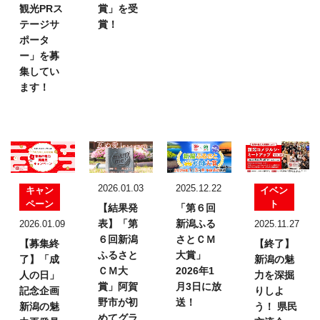
観光PRス
賞」を受
テージサ
賞！
ポータ
ー」を募
集してい
ます！
2026.01.03
2025.12.22
キャン
イベン
ペーン
ト
【結果発
「第６回
表】
「第
新潟ふる
2026.01.09
2025.11.27
６回新潟
さとＣＭ
【募集終
【終了】
ふるさと
大賞」
了】「成
新潟の魅
ＣＭ大
2026年1
人の日」
力を深掘
賞」
阿賀
月3日に放
記念企画
りしよ
野市が初
送！
新潟の魅
う！
県民
めてグラ