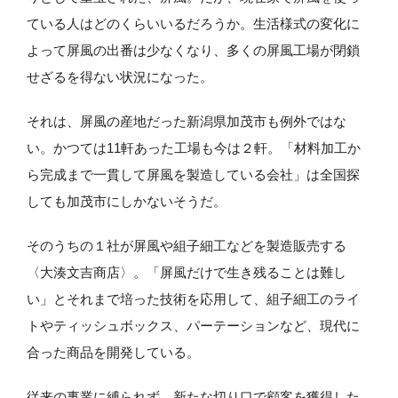
ている人はどのくらいいるだろうか。生活様式の変化に
よって屏風の出番は少なくなり、多くの屏風工場が閉鎖
せざるを得ない状況になった。
それは、屏風の産地だった新潟県加茂市も例外ではな
い。かつては11軒あった工場も今は２軒。「材料加工か
ら完成まで一貫して屏風を製造している会社」は全国探
しても加茂市にしかないそうだ。
そのうちの１社が屏風や組子細工などを製造販売する
〈大湊文吉商店〉。「屏風だけで生き残ることは難し
い」とそれまで培った技術を応用して、組子細工のライ
トやティッシュボックス、パーテーションなど、現代に
合った商品を開発している。
従来の事業に縛られず、新たな切り口で顧客を獲得した