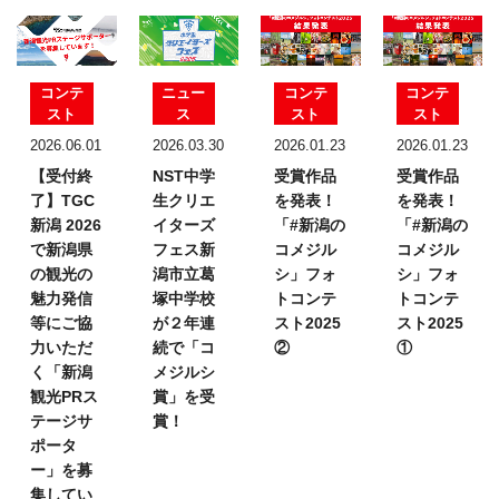
コンテ
ニュー
コンテ
コンテ
スト
ス
スト
スト
2026.06.01
2026.03.30
2026.01.23
2026.01.23
【受付終
NST中学
受賞作品
受賞作品
了】TGC
生クリエ
を発表！
を発表！
新潟 2026
イターズ
「#新潟の
「#新潟の
で新潟県
フェス
新
コメジル
コメジル
の観光の
潟市立葛
シ」フォ
シ」フォ
魅力発信
塚中学校
トコンテ
トコンテ
等にご協
が２年連
スト2025
スト2025
力いただ
続で「コ
②
①
く「新潟
メジルシ
観光PRス
賞」を受
テージサ
賞！
ポータ
ー」を募
集してい