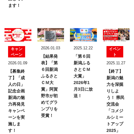
ます！
2026.01.03
2025.12.22
キャン
イベン
ペーン
ト
【結果発
「第６回
表】
「第
新潟ふる
2026.01.09
2025.11.27
６回新潟
さとＣＭ
【募集終
【終了】
ふるさと
大賞」
了】「成
新潟の魅
ＣＭ大
2026年1
人の日」
力を深掘
賞」
阿賀
月3日に放
記念企画
りしよ
野市が初
送！
新潟の魅
う！
県民
めてグラ
力再発見
交流会
ンプリを
キャンペ
「コメジ
受賞！
ーンを実
ルシミー
施しま
トアップ
す！
2025」