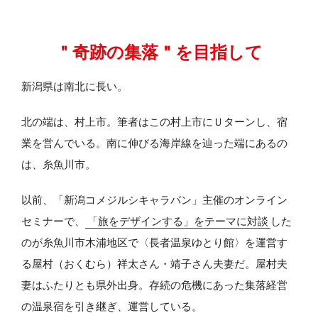
＂奇跡の集落＂を目指して
新潟県は南北に長い。
北の端は、村上市。筆者はこの村上市にＵターンし、宿
業を営んでいる。南に伸びる海岸線を辿った端にあるの
は、糸魚川市。
以前、「新潟コメジルシキャラバン」主催のオンライン
セミナーで、
「旅をデザインする」をテーマに対談
した
のが糸魚川市木浦地区で〈長者温泉ゆとり館〉を運営す
る屋村（おくむら）祥太さん・靖子さん夫妻だ。屋村夫
妻はふたりとも県外出身。存続の危機にあった集落経営
の温泉宿を引き継ぎ、運営している。