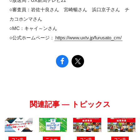
○放送局：UX新潟テレビ21
○審査員：岩佐十良さん 宮崎暢さん 浜口京子さん チ
カコホンマさん
○MC：キャイ～ンさん
○公式ホームページ：
https://www.uxtv.jp/furusato_cm/
関連記事 — トピックス
コンテ
ニュー
コンテ
コンテ