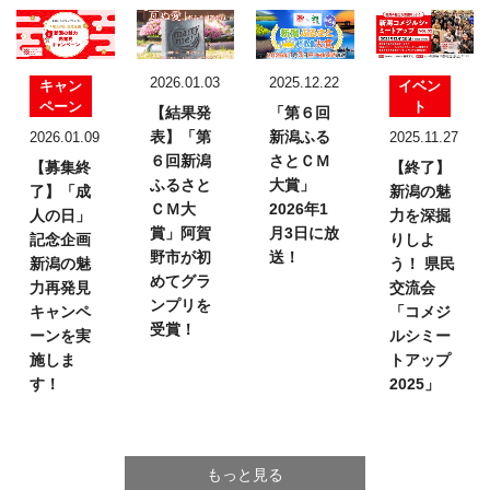
2026.01.03
2025.12.22
キャン
イベン
ペーン
ト
【結果発
「第６回
表】
「第
新潟ふる
2026.01.09
2025.11.27
６回新潟
さとＣＭ
【募集終
【終了】
ふるさと
大賞」
了】「成
新潟の魅
ＣＭ大
2026年1
人の日」
力を深掘
賞」
阿賀
月3日に放
記念企画
りしよ
野市が初
送！
新潟の魅
う！
県民
めてグラ
力再発見
交流会
ンプリを
キャンペ
「コメジ
受賞！
ーンを実
ルシミー
施しま
トアップ
す！
2025」
もっと見る