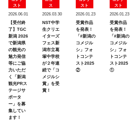
スト
ス
スト
スト
2026.06.01
2026.03.30
2026.01.23
2026.01.23
【受付終
NST中学
受賞作品
受賞作品
了】TGC
生クリエ
を発表！
を発表！
新潟 2026
イターズ
「#新潟の
「#新潟の
で新潟県
フェス
新
コメジル
コメジル
の観光の
潟市立葛
シ」フォ
シ」フォ
魅力発信
塚中学校
トコンテ
トコンテ
等にご協
が２年連
スト2025
スト2025
力いただ
続で「コ
②
①
く「新潟
メジルシ
観光PRス
賞」を受
テージサ
賞！
ポータ
ー」を募
集してい
ます！