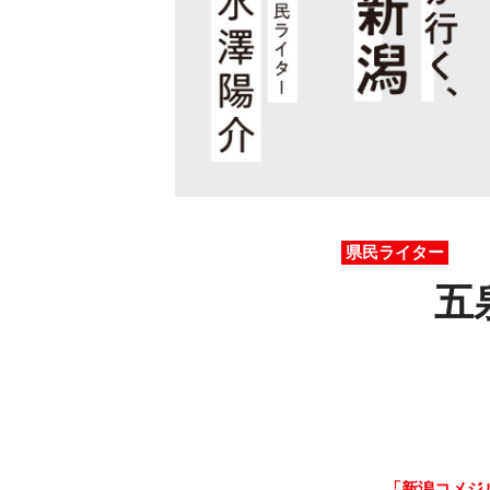
県民ライター
五
「新潟コメジ