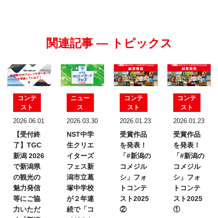
関連記事 — トピックス
コンテ
ニュー
コンテ
コンテ
スト
ス
スト
スト
2026.06.01
2026.03.30
2026.01.23
2026.01.23
【受付終
NST中学
受賞作品
受賞作品
了】TGC
生クリエ
を発表！
を発表！
新潟 2026
イターズ
「#新潟の
「#新潟の
で新潟県
フェス
新
コメジル
コメジル
の観光の
潟市立葛
シ」フォ
シ」フォ
魅力発信
塚中学校
トコンテ
トコンテ
等にご協
が２年連
スト2025
スト2025
力いただ
続で「コ
②
①