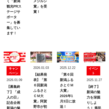
く「新潟
メジルシ
観光PRス
賞」を受
テージサ
賞！
ポータ
ー」を募
集してい
ます！
2026.01.03
2025.12.22
キャン
イベン
ペーン
ト
【結果発
「第６回
表】
「第
新潟ふる
2026.01.09
2025.11.27
６回新潟
さとＣＭ
【募集終
【終了】
ふるさと
大賞」
了】「成
新潟の魅
ＣＭ大
2026年1
人の日」
力を深掘
賞」
阿賀
月3日に放
記念企画
りしよ
野市が初
送！
新潟の魅
う！
県民