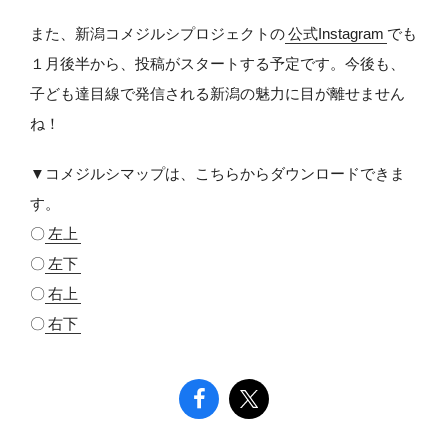
また、新潟コメジルシプロジェクトの
公式Instagram
でも
１月後半から、投稿がスタートする予定です。今後も、
子ども達目線で発信される新潟の魅力に目が離せません
ね！
▼コメジルシマップは、こちらからダウンロードできま
す。
〇
左上
〇
左下
〇
右上
〇
右下