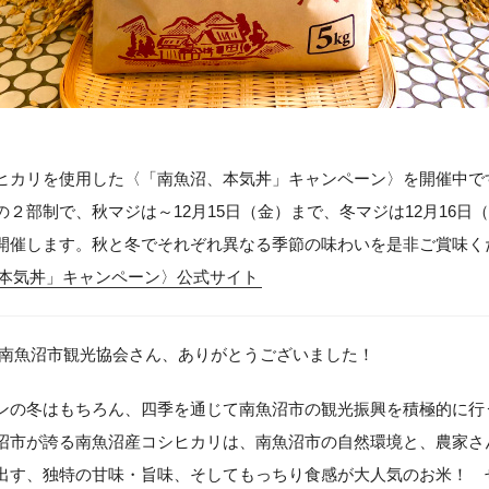
！
ヒカリを使用した〈「南魚沼、本気丼」キャンペーン〉を開催中で
２部制で、秋マジは～12月15日（金）まで、冬マジは12月16日（
開催します。秋と冬でそれぞれ異なる季節の味わいを是非ご賞味く
本気丼」キャンペーン〉公式サイト
 南魚沼市観光協会さん、ありがとうございました！
ンの冬はもちろん、四季を通じて南魚沼市の観光振興を積極的に行
沼市が誇る南魚沼産コシヒカリは、南魚沼市の自然環境と、農家さ
出す、独特の甘味・旨味、そしてもっちり食感が大人気のお米！ 