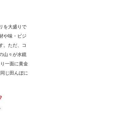
リを大盛りで
材や味・ビジ
す。ただ、コ
の山々が水鏡
たり一面に黄金
、同じ田んぼに
？
。