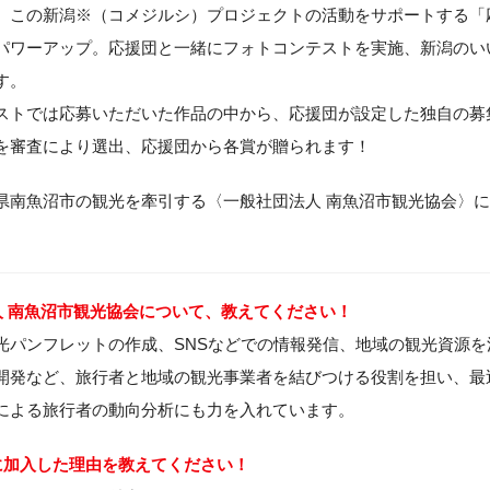
、この新潟※（コメジルシ）プロジェクトの活動をサポートする「
パワーアップ。応援団と一緒にフォトコンテストを実施、新潟のい
す。
ストでは応募いただいた作品の中から、応援団が設定した独自の募
を審査により選出、応援団から各賞が贈られます！
県南魚沼市の観光を牽引する〈一般社団法人 南魚沼市観光協会〉
人 南魚沼市観光協会について、教えてください！
光パンフレットの作成、SNSなどでの情報発信、地域の観光資源を
開発など、旅行者と地域の観光事業者を結びつける役割を担い、最
による旅行者の動向分析にも力を入れています。
に加入した理由を教えてください！