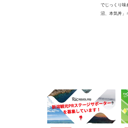
でじっくり味
沼、本気丼」