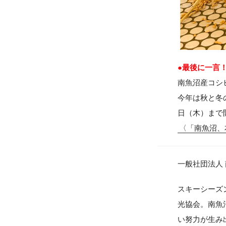
●最後に一言
南魚沼産コシ
今年は秋と冬の
日（木）まで
〈「南魚沼、
一般社団法人
スキーシーズ
光協会。南魚
い努力が生み