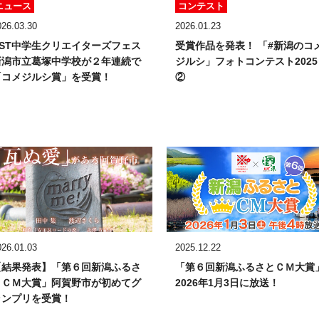
ニュース
コンテスト
026.03.30
2026.01.23
NST中学生クリエイターズフェス
受賞作品を発表！
「#新潟のコ
新潟市立葛塚中学校が２年連続で
ジルシ」フォトコンテスト2025
「コメジルシ賞」を受賞！
②
026.01.03
2025.12.22
【結果発表】
「第６回新潟ふるさ
「第６回新潟ふるさとＣＭ大賞
とＣＭ大賞」
阿賀野市が初めてグ
2026年1月3日に放送！
ランプリを受賞！