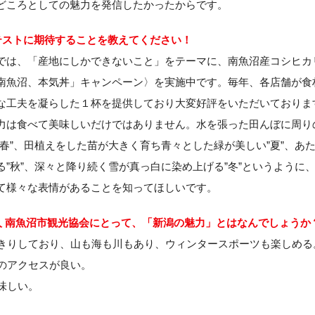
どころとしての魅力を発信したかったからです。
テストに期待することを教えてください！
では、「産地にしかできないこと」をテーマに、南魚沼産コシヒカ
南魚沼、本気丼」キャンペーン〉を実施中です。毎年、各店舗が食
な工夫を凝らした１杯を提供しており大変好評をいただいておりま
力は食べて美味しいだけではありません。水を張った田んぼに周り
”春”、田植えをした苗が大きく育ち青々とした緑が美しい”夏”、あ
る”秋”、深々と降り続く雪が真っ白に染め上げる”冬”というように
て様々な表情があることを知ってほしいです。
人 南魚沼市観光協会にとって、「新潟の魅力」とはなんでしょうか
はっきりしており、山も海も川もあり、ウィンタースポーツも楽しめる
らのアクセスが良い。
美味しい。