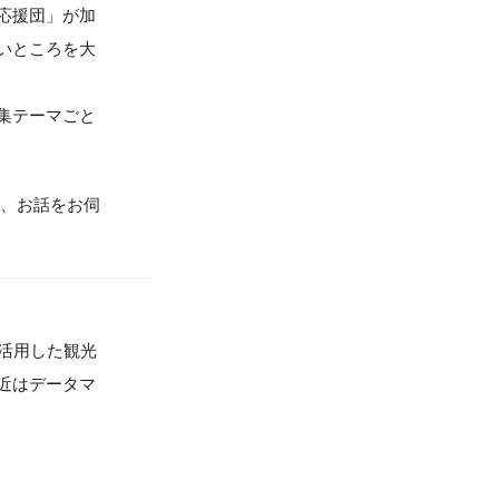
応援団」が加
いところを大
集テーマごと
に、お話をお伺
活用した観光
近はデータマ