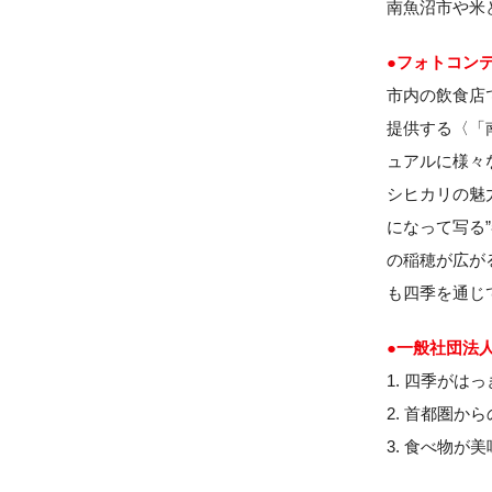
南魚沼市や米
●フォトコン
市内の飲食店
提供する〈「
ュアルに様々
シヒカリの魅
になって写る
の稲穂が広が
も四季を通じ
●一般社団法
1. 四季が
2. 首都圏か
3. 食べ物が