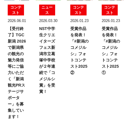
コンテ
ニュー
コンテ
コンテ
スト
ス
スト
スト
2026.06.01
2026.03.30
2026.01.23
2026.01.23
【受付終
NST中学
受賞作品
受賞作品
了】TGC
生クリエ
を発表！
を発表！
新潟 2026
イターズ
「#新潟の
「#新潟の
で新潟県
フェス
新
コメジル
コメジル
の観光の
潟市立葛
シ」フォ
シ」フォ
魅力発信
塚中学校
トコンテ
トコンテ
等にご協
が２年連
スト2025
スト2025
力いただ
続で「コ
②
①
く「新潟
メジルシ
観光PRス
賞」を受
テージサ
賞！
ポータ
ー」を募
集してい
ます！