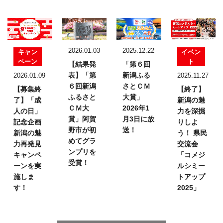
2026.01.03
2025.12.22
キャン
イベン
ペーン
ト
【結果発
「第６回
表】
「第
新潟ふる
2026.01.09
2025.11.27
６回新潟
さとＣＭ
【募集終
【終了】
ふるさと
大賞」
了】「成
新潟の魅
ＣＭ大
2026年1
人の日」
力を深掘
賞」
阿賀
月3日に放
記念企画
りしよ
野市が初
送！
新潟の魅
う！
県民
めてグラ
力再発見
交流会
ンプリを
キャンペ
「コメジ
受賞！
ーンを実
ルシミー
施しま
トアップ
す！
2025」