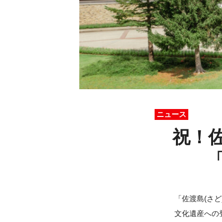
ニュース
祝！
「佐渡島(さ
文化遺産への