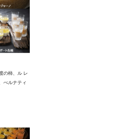
渡の柿、ル レ
、べルナティ