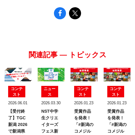
関連記事 — トピックス
コンテ
ニュー
コンテ
コンテ
スト
ス
スト
スト
2026.06.01
2026.03.30
2026.01.23
2026.01.23
【受付終
NST中学
受賞作品
受賞作品
了】TGC
生クリエ
を発表！
を発表！
新潟 2026
イターズ
「#新潟の
「#新潟の
で新潟県
フェス
新
コメジル
コメジル