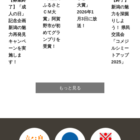
【募集終
【終了】
ふるさと
大賞」
了】「成
新潟の魅
ＣＭ大
2026年1
人の日」
力を深掘
賞」
阿賀
月3日に放
記念企画
りしよ
野市が初
送！
新潟の魅
う！
県民
めてグラ
力再発見
交流会
ンプリを
キャンペ
「コメジ
受賞！
ーンを実
ルシミー
施しま
トアップ
す！
2025」
もっと見る