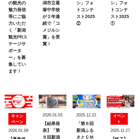
の観光の
潟市立葛
シ」フォ
シ」フォ
魅力発信
塚中学校
トコンテ
トコンテ
等にご協
が２年連
スト2025
スト2025
力いただ
続で「コ
②
①
く「新潟
メジルシ
観光PRス
賞」を受
テージサ
賞！
ポータ
ー」を募
集してい
ます！
2026.01.03
2025.12.22
キャン
イベン
ペーン
ト
【結果発
「第６回
表】
「第
新潟ふる
2026.01.09
2025.11.27
６回新潟
さとＣＭ