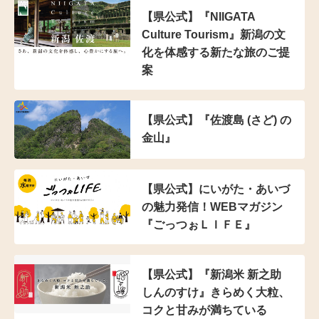
【県公式】『NIIGATA
Culture Tourism』新潟の文
化を体感する新たな旅のご提
案
【県公式】『佐渡島 (さど) の
金山』
【県公式】にいがた・あいづ
の魅力発信！WEBマガジン
『ごっつぉＬＩＦＥ』
【県公式】『新潟米 新之助
しんのすけ』きらめく大粒、
コクと甘みが満ちている