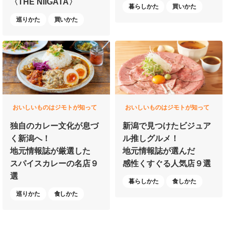
〈THE NIIGATA〉
暮らしかた
買いかた
巡りかた
買いかた
おいしいものはジモトが知って
おいしいものはジモトが知って
いる
いる
独自のカレー文化が
息づ
新潟で見つけた
ビジュア
く新潟へ！
ル推しグルメ！
地元情報誌が厳選した
地元情報誌が選んだ
スパイスカレーの名店９
感性くすぐる人気店９選
選
暮らしかた
食しかた
巡りかた
食しかた