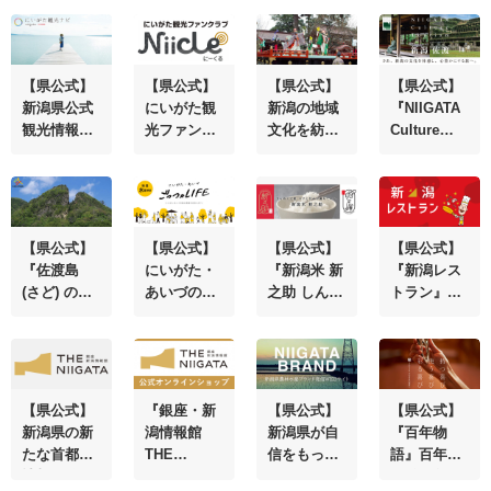
【県公式】
【県公式】
【県公式】
【県公式】
新潟県公式
にいがた観
新潟の地域
『NIIGATA
観光情報サ
光ファンク
文化を紡ぎ
Culture
イト『にい
ラブ
繋げる『新
Tourism』
がた観光ナ
『Niicle (に
潟文化物
新潟の文化
ビ』
ーくる) 』
語』
を体感する
新たな旅の
ご提案
【県公式】
【県公式】
【県公式】
【県公式】
『佐渡島
にいがた・
『新潟米 新
『新潟レス
(さど) の金
あいづの魅
之助 しんの
トラン』県
山』
力発信！
すけ』きら
外で味わえ
WEBマガジ
めく大粒、
る「新潟の
ン『ごっつ
コクと甘み
食」
ぉＬＩＦ
が満ちてい
Ｅ』
る
【県公式】
『銀座・新
【県公式】
【県公式】
新潟県の新
潟情報館
新潟県が自
『百年物
たな首都圏
THE
信をもって
語』百年の
情報発信拠
NIIGATA』
おすすめす
価値を創