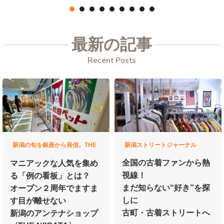
最新の記事
Recent Posts
新潟の旬を銀座から発信。THE
新潟ストリートジャーナル
NIIGATAのつかいかた
全国の古着ファンから熱
マニアックな人気を集め
視線！
る
「例の看板」とは？
まだ知らない“好き”を探
オープン２周年で
ますま
しに
す目が離せない
古町・古着ストリートへ
新潟のアンテナショップ