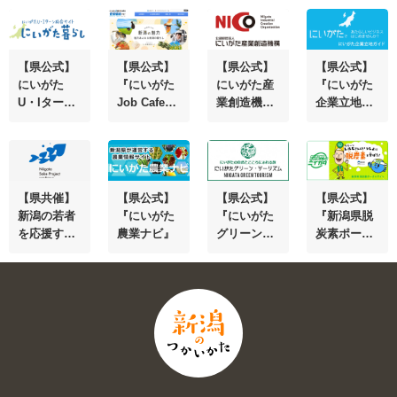
点『銀座・
の公式オン
る農林水産
る・楽しむ
新潟情報館
ラインショ
物
道具の提案
THE
ップ
『NIIGATA
NIIGATA』
BRAND』
【県公式】
【県公式】
【県公式】
【県公式】
にいがた
『にいがた
にいがた産
『にいがた
U・Iターン
Job Cafe企
業創造機構
企業立地ガ
総合サイト
業情報ナ
(NICO) 新潟
イド』県内
『にいがた
ビ』あなた
で挑戦する
外企業向け
暮らし』
にぴったり
企業・起業
の立地情報
の企業が見
家をサポー
つかる！
トします
【県共催】
【県公式】
【県公式】
【県公式】
新潟の若者
『にいがた
『にいがた
『新潟県脱
を応援する
農業ナビ』
グリーン・
炭素ポータ
『にいがた
ツーリズ
ルサイト』
鮭プロジェ
ム』農泊、
環境クイズ
クト』
農業体験な
や動画など
どの情報満
脱炭素の取
載
組を掲載