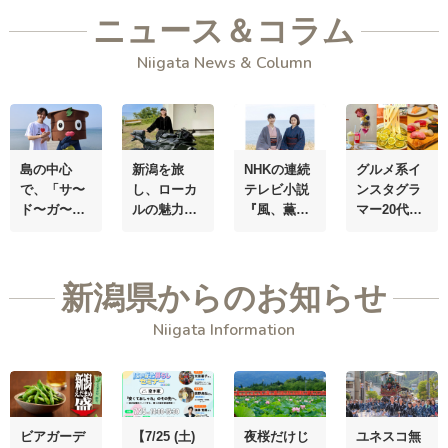
ニュース＆コラム
Niigata News & Column
島の中心
新潟を旅
NHKの連続
グルメ系イ
で、
「サ〜
し、
ローカ
テレビ小説
ンスタグラ
ド〜ガ〜
ルの魅力を
『風、薫
マー20代男
シ〜マ！」
発信する
る』の面影
子・
スマミ
を叫ぶ。
“佐
「バイク女
を訪ねて、
ーさん、
渡ヶ島系”動
子」インス
明治の上越
「茶寮」を
新潟県からのお知らせ
画クリエイ
タグラマ
へタイムト
オープン！
ター・
けえ
ー
・さあち
ラベル
新潟の生産
Niigata Information
【島育ち】
ゃん
自称・
者やつくり
さん
ポッポ焼き
手の思い
マイスタ
を、
“自
ー!?
ら”伝える場
に
ビアガーデ
【7/25 (土)
夜桜だけじ
ユネスコ無