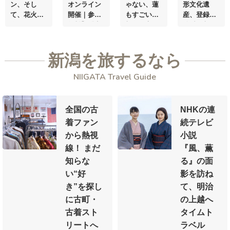
ン、そし
オンライン
ゃない、蓮
形文化遺
て、花火大
開催｜参加
もすごい！
産、
登録
会にも！
こ
無料】
『安
新潟・高田
後“初”
新
の夏「えだ
くておしゃ
城址公園
潟・村上大
まめ県、新
れ』のその
「観蓮会」
祭がいよい
新潟を旅するなら
潟。」が
神
先へ。
―街
がいよいよ
よ開催
(7月
宮外苑にや
の記憶をリ
開幕
～財政
5日〜7日)
NIIGATA Travel Guide
ってく
ノベする、
難を救い、
る！！
僕らの空き
東洋一と呼
家活用術―
ばれるまで
～
全国の古
NHKの連
着ファン
続テレビ
から熱視
小説
線！
まだ
『風、薫
知らな
る』の面
い“好
影を訪ね
き”を探し
て、
明治
に
古町・
の上越へ
古着スト
タイムト
リートへ
ラベル