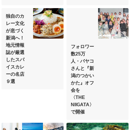
独自のカ
レー文化
が
息づく
新潟へ！
地元情報
フォロワー
誌が厳選
数25万
した
スパ
人・
バヤコ
イスカレ
さんと
『新
ーの名店
潟のつかい
９選
かた』オフ
会を
〈THE
NIIGATA〉
で開催