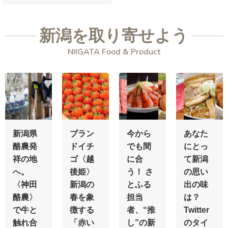
新潟を取り寄せよう
NIIGATA Food & Product
新潟県
ブラン
今から
あなた
酪農発
ドイチ
でも間
にとっ
祥の地
ゴ〈越
に合
て新潟
へ。
後姫〉
う！ さ
の思い
〈神田
新潟の
とふる
出の味
酪農〉
春を象
担当
は？
で牛と
徴する
者、“推
Twitter
触れ合
「赤い
し”の新
のタイ