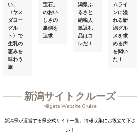
い、
宝石」
潟県ふ
ムライ
〈ヤス
のおい
るさと
ンに溢
ダヨー
しさの
納税人
れる新
グル
裏側を
気返礼
潟グル
ト〉で
追求
品はコ
メを求
生乳の
レだ！
める声
恵みを
を聞い
味わう
た！
旅
新潟サイトクルーズ
Niigata Website Cruise
新潟県が運営する県公式サイト一覧。
情報収集にお役立て下さ
い！