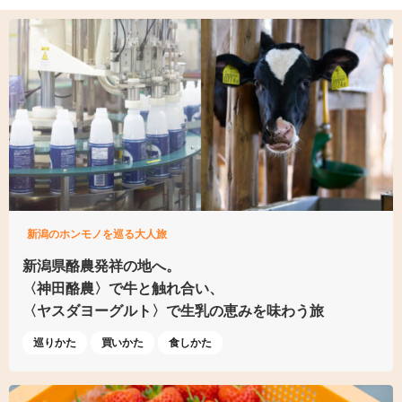
新潟のホンモノを巡る大人旅
新潟県酪農発祥の地へ。
〈神田酪農〉で牛と触れ合い、
〈ヤスダヨーグルト〉で
生乳の恵みを味わう旅
巡りかた
買いかた
食しかた