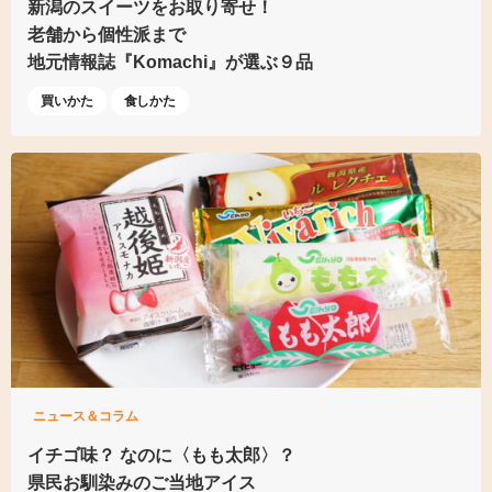
新潟のスイーツをお取り寄せ！
老舗から個性派まで
地元情報誌『Komachi』
が選ぶ９品
買いかた
食しかた
ニュース＆コラム
イチゴ味？ なのに〈もも太郎〉？
県民お馴染みのご当地アイス