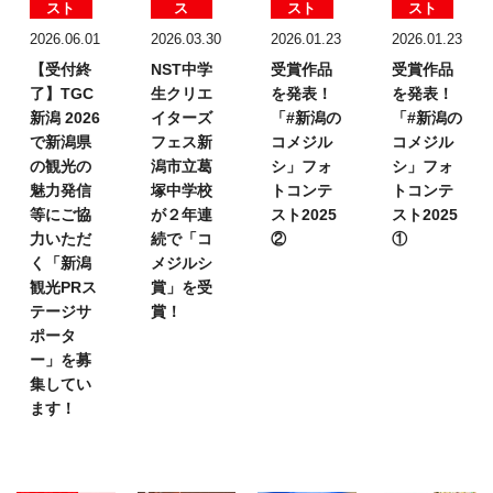
スト
ス
スト
スト
2026.06.01
2026.03.30
2026.01.23
2026.01.23
【受付終
NST中学
受賞作品
受賞作品
了】TGC
生クリエ
を発表！
を発表！
新潟 2026
イターズ
「#新潟の
「#新潟の
で新潟県
フェス
新
コメジル
コメジル
の観光の
潟市立葛
シ」フォ
シ」フォ
魅力発信
塚中学校
トコンテ
トコンテ
等にご協
が２年連
スト2025
スト2025
力いただ
続で「コ
②
①
く「新潟
メジルシ
観光PRス
賞」を受
テージサ
賞！
ポータ
ー」を募
集してい
ます！