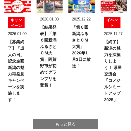
2026.01.03
2025.12.22
キャン
イベン
ペーン
ト
【結果発
「第６回
表】
「第
新潟ふる
2026.01.09
2025.11.27
６回新潟
さとＣＭ
【募集終
【終了】
ふるさと
大賞」
了】「成
新潟の魅
ＣＭ大
2026年1
人の日」
力を深掘
賞」
阿賀
月3日に放
記念企画
りしよ
野市が初
送！
新潟の魅
う！
県民
めてグラ
力再発見
交流会
ンプリを
キャンペ
「コメジ
受賞！
ーンを実
ルシミー
施しま
トアップ
す！
2025」
もっと見る