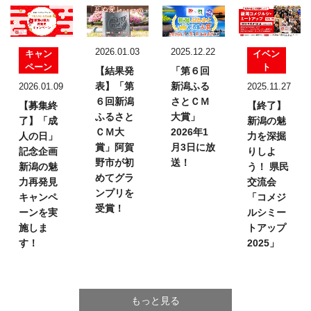
2026.01.03
2025.12.22
キャン
イベン
ペーン
ト
【結果発
「第６回
表】
「第
新潟ふる
2026.01.09
2025.11.27
６回新潟
さとＣＭ
【募集終
【終了】
ふるさと
大賞」
了】「成
新潟の魅
ＣＭ大
2026年1
人の日」
力を深掘
賞」
阿賀
月3日に放
記念企画
りしよ
野市が初
送！
新潟の魅
う！
県民
めてグラ
力再発見
交流会
ンプリを
キャンペ
「コメジ
受賞！
ーンを実
ルシミー
施しま
トアップ
す！
2025」
もっと見る