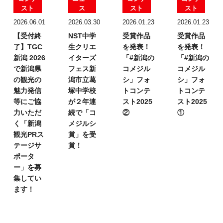
スト
ス
スト
スト
2026.06.01
2026.03.30
2026.01.23
2026.01.23
【受付終
NST中学
受賞作品
受賞作品
了】TGC
生クリエ
を発表！
を発表！
新潟 2026
イターズ
「#新潟の
「#新潟の
で新潟県
フェス
新
コメジル
コメジル
の観光の
潟市立葛
シ」フォ
シ」フォ
魅力発信
塚中学校
トコンテ
トコンテ
等にご協
が２年連
スト2025
スト2025
力いただ
続で「コ
②
①
く「新潟
メジルシ
観光PRス
賞」を受
テージサ
賞！
ポータ
ー」を募
集してい
ます！