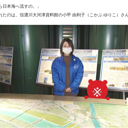
ら日本海へ流すの。」
れたのは、信濃川大河津資料館の小甲 由利子（こかぶ ゆりこ）さ