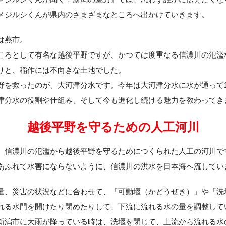
メジルシくんが県内のさまざまなところへ出かけていきます。
は燕市。
ころとして有名な越後平野ですが、かつては度重なる信濃川の氾濫
りと、稲作には不向きな土地でした。
野を救ったのが、大河津分水です。今年は大河津分水に水が通って1
津分水の役割や仕組み、そして今も進化し続ける魅力を教わってき
越後平野を守るための人工河川
、信濃川の氾濫から越後平野を守るためにつくられた人工の河川で
あふれて水害にならないように、信濃川の洪水を日本海へ流してい
量、災害の状況などに合わせて、「可動堰（かどうぜき）」や「洗
れる水門を開けたり閉めたりして、下流に流れる水の量を調整して
新潟市に大雨が降っている時は、洗堰を閉じて、上流から流れる水