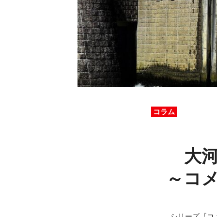
コラム
大
～コ
シリーズ『コ