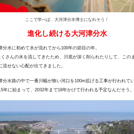
ここで学べば、大河津分水博士になれそう！
進化し続ける大河津分水
津分水に初めて水が流れてから100年の節目の年。
間たくさんの水を流してきたため、川底が深く削られたりして、この
に流せない心配が出てきました。
津分水路の中で一番川幅が狭い河口を100m拡げる工事が行われて
15年に始まって、2032年まで18年かけて行われる予定なんだそう