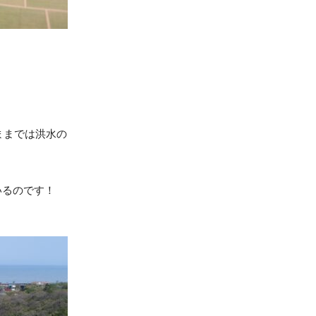
ままでは洪水の
いるのです！
。