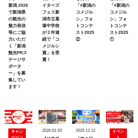
新潟 2026
イターズ
「#新潟の
「#新潟の
で新潟県
フェス
新
コメジル
コメジル
の観光の
潟市立葛
シ」フォ
シ」フォ
魅力発信
塚中学校
トコンテ
トコンテ
等にご協
が２年連
スト2025
スト2025
力いただ
続で「コ
②
①
く「新潟
メジルシ
観光PRス
賞」を受
テージサ
賞！
ポータ
ー」を募
集してい
ます！
2026.01.03
2025.12.22
キャン
イベン
ペーン
ト