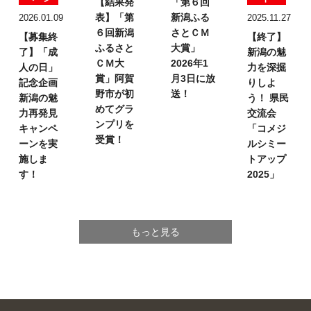
【結果発
「第６回
表】
「第
新潟ふる
2026.01.09
2025.11.27
６回新潟
さとＣＭ
【募集終
【終了】
ふるさと
大賞」
了】「成
新潟の魅
ＣＭ大
2026年1
人の日」
力を深掘
賞」
阿賀
月3日に放
記念企画
りしよ
野市が初
送！
新潟の魅
う！
県民
めてグラ
力再発見
交流会
ンプリを
キャンペ
「コメジ
受賞！
ーンを実
ルシミー
施しま
トアップ
す！
2025」
もっと見る