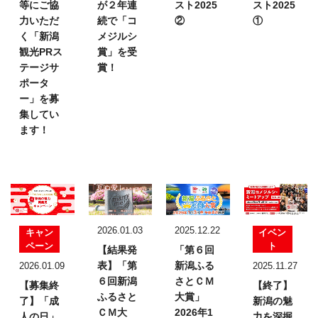
等にご協
が２年連
スト2025
スト2025
力いただ
続で「コ
②
①
く「新潟
メジルシ
観光PRス
賞」を受
テージサ
賞！
ポータ
ー」を募
集してい
ます！
2026.01.03
2025.12.22
キャン
イベン
ペーン
ト
【結果発
「第６回
表】
「第
新潟ふる
2026.01.09
2025.11.27
６回新潟
さとＣＭ
【募集終
【終了】
ふるさと
大賞」
了】「成
新潟の魅
ＣＭ大
2026年1
人の日」
力を深掘