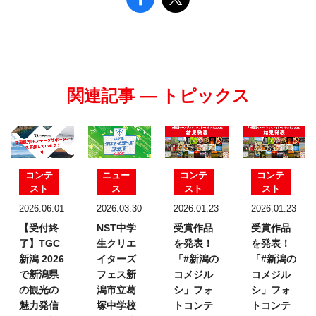
関連記事 — トピックス
コンテ
ニュー
コンテ
コンテ
スト
ス
スト
スト
2026.06.01
2026.03.30
2026.01.23
2026.01.23
【受付終
NST中学
受賞作品
受賞作品
了】TGC
生クリエ
を発表！
を発表！
新潟 2026
イターズ
「#新潟の
「#新潟の
で新潟県
フェス
新
コメジル
コメジル
の観光の
潟市立葛
シ」フォ
シ」フォ
魅力発信
塚中学校
トコンテ
トコンテ