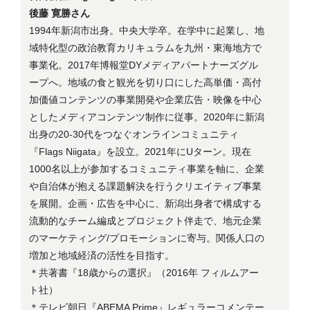
後藤 寛勝さん
1994年新潟市出身。中央大学卒。在学中に起業し、地
域特化型の政治教育カリキュラムを九州・東海地方で
事業化。2017年博報堂DYメディアパートナーズグル
ープへ。地域の食と観光を切り口にした高単価・高付
加価値コンテンツの事業開発や企業広告・映像を中心
としたメディアコンテンツ制作に従事。2020年に新潟
出身の20-30代をつなぐオンラインコミュニティ
『Flags Niigata』を設立。2021年にUターン。現在
1000名以上が参加するコミュニティ事業を軸に、企業
や自治体が抱える課題解決を行うクリエイティブ事業
を展開。企画・広告を中心に、新潟出身者で構成する
流動的なチーム編成とプロジェクト伴走で、地元企業
のマーケティング/プロモーションに寄与。関係人口の
増加と地域経済の活性を目指す。
＊共著書『18歳からの選択』（2016年 フィルムアー
ト社）
＊テレビ朝日『ABEMA Prime』レギュラーコメンテー