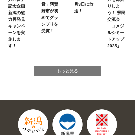
賞」
阿賀
月3日に放
記念企画
りしよ
野市が初
送！
新潟の魅
う！
県民
めてグラ
力再発見
交流会
ンプリを
キャンペ
「コメジ
受賞！
ーンを実
ルシミー
施しま
トアップ
す！
2025」
もっと見る