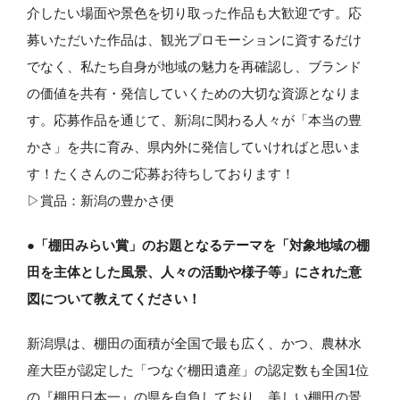
介したい場面や景色を切り取った作品も大歓迎です。応
募いただいた作品は、観光プロモーションに資するだけ
でなく、私たち自身が地域の魅力を再確認し、ブランド
の価値を共有・発信していくための大切な資源となりま
す。応募作品を通じて、新潟に関わる人々が「本当の豊
かさ」を共に育み、県内外に発信していければと思いま
す！たくさんのご応募お待ちしております！
▷賞品：新潟の豊かさ便
●「棚田みらい賞」のお題となるテーマを「対象地域の棚
田を主体とした風景、人々の活動や様子等」にされた意
図について教えてください！
新潟県は、棚田の面積が全国で最も広く、かつ、農林水
産大臣が認定した「つなぐ棚田遺産」の認定数も全国1位
の『棚田日本一』の県を自負しており、美しい棚田の景