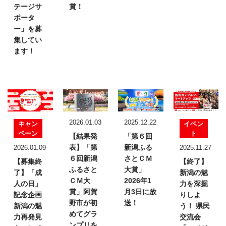
テージサ
賞！
ポータ
ー」を募
集してい
ます！
2026.01.03
2025.12.22
キャン
イベン
ペーン
ト
【結果発
「第６回
表】
「第
新潟ふる
2026.01.09
2025.11.27
６回新潟
さとＣＭ
【募集終
【終了】
ふるさと
大賞」
了】「成
新潟の魅
ＣＭ大
2026年1
人の日」
力を深掘
賞」
阿賀
月3日に放
記念企画
りしよ
野市が初
送！
新潟の魅
う！
県民
めてグラ
力再発見
交流会
ンプリを