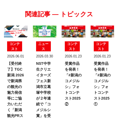
関連記事 — トピックス
コンテ
ニュー
コンテ
コンテ
スト
ス
スト
スト
2026.06.01
2026.03.30
2026.01.23
2026.01.23
【受付終
NST中学
受賞作品
受賞作品
了】TGC
生クリエ
を発表！
を発表！
新潟 2026
イターズ
「#新潟の
「#新潟の
で新潟県
フェス
新
コメジル
コメジル
の観光の
潟市立葛
シ」フォ
シ」フォ
魅力発信
塚中学校
トコンテ
トコンテ
等にご協
が２年連
スト2025
スト2025
力いただ
続で「コ
②
①
く「新潟
メジルシ
観光PRス
賞」を受